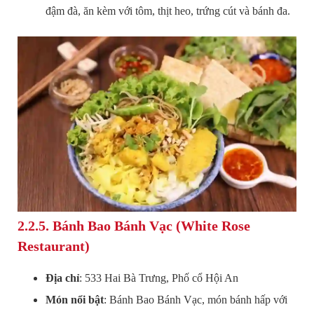
đậm đà, ăn kèm với tôm, thịt heo, trứng cút và bánh đa.
2.2.5.
Bánh Bao Bánh Vạc (White Rose
Restaurant)
Địa chỉ
: 533 Hai Bà Trưng, Phố cổ Hội An
Món nổi bật
: Bánh Bao Bánh Vạc, món bánh hấp với