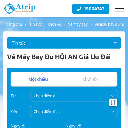
19004742
trang chủ
tin tức
dịch vụ
vé máy bay
vé máy bay đu hội 
Tin tức
Vé Máy Bay Đu HỘI AN Giá Ưu Đải
Một chiều
Khứ hồi
Từ
Chọn điểm đi
Đến
Chọn điểm đến
Ngày đi
Ngày về