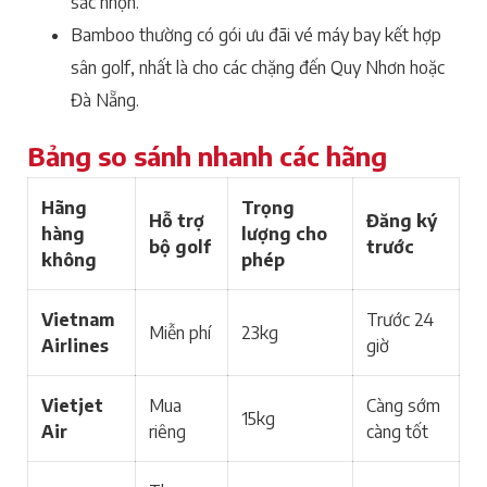
sắc nhọn.
Bamboo thường có gói ưu đãi vé máy bay kết hợp
sân golf, nhất là cho các chặng đến Quy Nhơn hoặc
Đà Nẵng.
Bảng so sánh nhanh các hãng
Hãng
Trọng
Hỗ trợ
Đăng ký
hàng
lượng cho
bộ golf
trước
không
phép
Vietnam
Trước 24
Miễn phí
23kg
Airlines
giờ
Vietjet
Mua
Càng sớm
15kg
Air
riêng
càng tốt