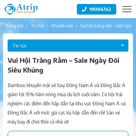
19004742
trang chủ
tin tức
khuyến mãi
vui hội trăng rằm – sale ngày
Tin tức
Vui Hội Trăng Rằm – Sale Ngày Đôi
Siêu Khủng
Bamboo khuyến mãi vé bay Đông Nam Á và Đông Bắc Á
giảm tới 15% hâm nóng mùa du lịch cuối năm. Cơ hội trải
nghiệm các điểm đến hấp dẫn tại khu vực Đông Nam Á và
Đông Bắc Á với mức giá cực kỳ hấp dẫn đến rồi! Săn vé
máy bay đi chơi thôi cả nhà ơi!