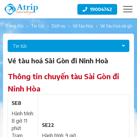
19004742
trang chủ
tin tức
dịch vụ
vé tàu hỏa
vé tàu hoả sài gòn 
Tin tức
Vé tàu hoả Sài Gòn đi Ninh Hoà
Thông tin chuyến tàu Sài Gòn đi
Ninh Hòa
SE8
Hành trình:
8 giờ 11
SE22
phút
Trạm
Hành trình: 9 giờ