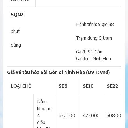
SQN2
Hành trình: 9 giờ 38
phút
Trạm dừng: 5 trạm
dừng
Ga đi: Sài Gòn
Ga đến: Ninh Hòa
Giá vé tàu hỏa Sài Gòn đi Ninh Hòa (ĐVT: vnđ)
LOẠI CHỖ
SE8
SE10
SE22
Nằm
khoang
4
432.000
423.000
508.000
điều