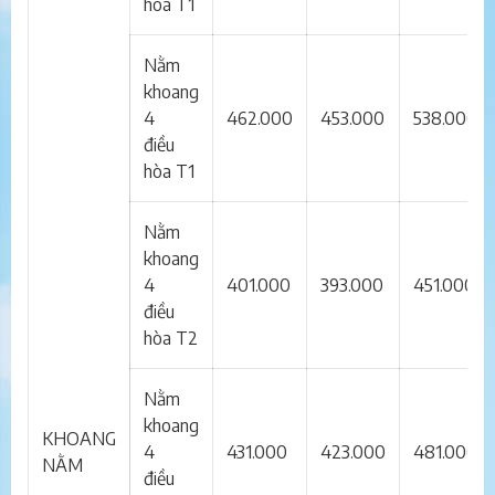
hòa T1
Nằm
khoang
4
462.000
453.000
538.000
điều
hòa T1
Nằm
khoang
4
401.000
393.000
451.000
điều
hòa T2
Nằm
khoang
KHOANG
4
431.000
423.000
481.000
NẰM
điều