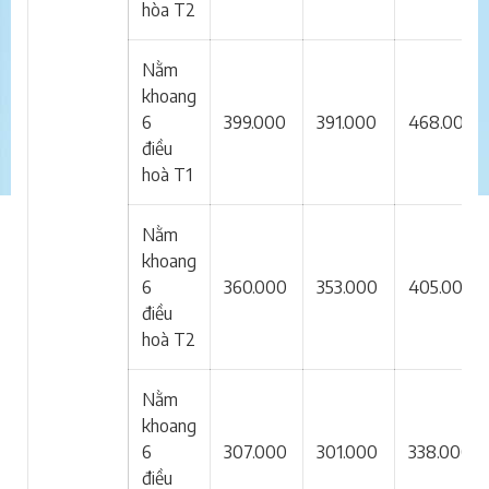
hòa T2
Nằm
khoang
6
399.000
391.000
468.000
điều
hoà T1
Nằm
khoang
6
360.000
353.000
405.000
điều
hoà T2
Nằm
khoang
6
307.000
301.000
338.000
điều