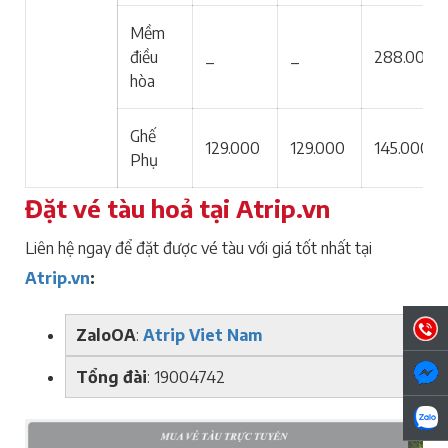
Mềm
điều
_
_
288.000
hòa
Ghế
129.000
129.000
145.000
Phụ
Đặt vé tàu hoả tại Atrip.vn
Liên hệ ngay để đặt được vé tàu với giá tốt nhất tại
Atrip.vn
:
ZaloOA
:
Atrip Viet Nam
Tổng đài
: 19004742