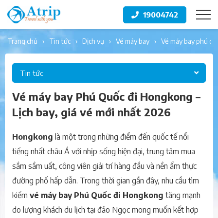
19004742
trang chủ
tin tức
dịch vụ
vé máy bay
vé máy bay phú qu
Tin tức
Vé máy bay Phú Quốc đi Hongkong –
Lịch bay, giá vé mới nhất 2026
Hongkong
là một trong những điểm đến quốc tế nổi
tiếng nhất châu Á với nhịp sống hiện đại, trung tâm mua
sắm sầm uất, công viên giải trí hàng đầu và nền ẩm thực
đường phố hấp dẫn. Trong thời gian gần đây, nhu cầu tìm
kiếm
vé máy bay Phú Quốc đi Hongkong
tăng mạnh
do lượng khách du lịch tại đảo Ngọc mong muốn kết hợp