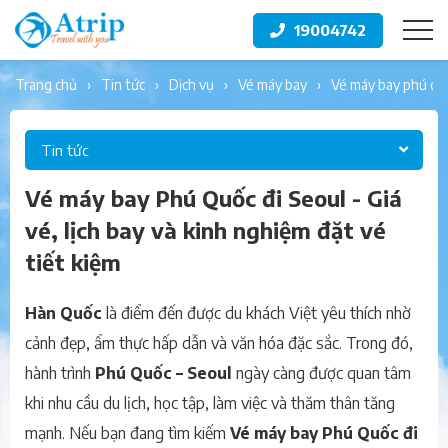
19004742
trang chủ
tin tức
dịch vụ
vé máy bay
vé máy bay phú quố
Tin tức
Vé máy bay Phú Quốc đi Seoul - Giá
vé, lịch bay và kinh nghiệm đặt vé
tiết kiệm
Hàn Quốc
là điểm đến được du khách Việt yêu thích nhờ
cảnh đẹp, ẩm thực hấp dẫn và văn hóa đặc sắc. Trong đó,
hành trình
Phú Quốc – Seoul
ngày càng được quan tâm
khi nhu cầu du lịch, học tập, làm việc và thăm thân tăng
mạnh. Nếu bạn đang tìm kiếm
Vé máy bay Phú Quốc đi