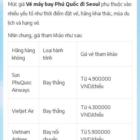
Mức giá
Vé máy bay Phú Quốc đi Seoul
phụ thuộc vào
nhiều yếu tố như thời điểm đặt vé, hãng khai thác, mùa du
lịch và hạng vé.
Nhìn chung, giá tham khảo như sau:
Hãng hàng
Loại hành
Giá vé tham khảo
không
trình
Sun
Từ 4.900.000
PhuQuoc
Bay thẳng
VND/chiều
Airways
Từ 4.300.000
Vietjet Air
Bay thẳng
VND/chiều
Vietnam
Bay nối
Từ 5.900.000
Airlines
chuyến
VND/chiều