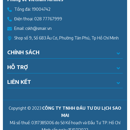
Tổng đài:
19004742
Điện thoại:
028 77767999
Email:
cskh@smair.vn
Shop số 9, Số 683 Âu Cơ, Phường Tân Phú, Tp Hồ Chí Minh
CHÍNH SÁCH
HỖ TRỢ
LIÊN KẾT
Copyright © 2023
CÔNG TY TNHH ĐẦU TƯ DU LỊCH SAO
MAI
Mã số thuế:
0317385006
do Sở Kế hoạch và Đầu Tư TP. Hồ Chí
Minh cấp ngày
15/07/2022