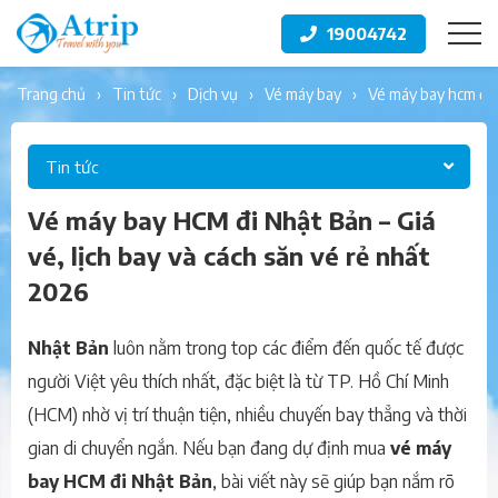
19004742
trang chủ
tin tức
dịch vụ
vé máy bay
vé máy bay hcm đi 
Tin tức
Vé máy bay HCM đi Nhật Bản – Giá
vé, lịch bay và cách săn vé rẻ nhất
2026
Nhật Bản
luôn nằm trong top các điểm đến quốc tế được
người Việt yêu thích nhất, đặc biệt là từ TP. Hồ Chí Minh
(HCM) nhờ vị trí thuận tiện, nhiều chuyến bay thẳng và thời
gian di chuyển ngắn. Nếu bạn đang dự định mua
vé máy
bay HCM đi Nhật Bản
, bài viết này sẽ giúp bạn nắm rõ