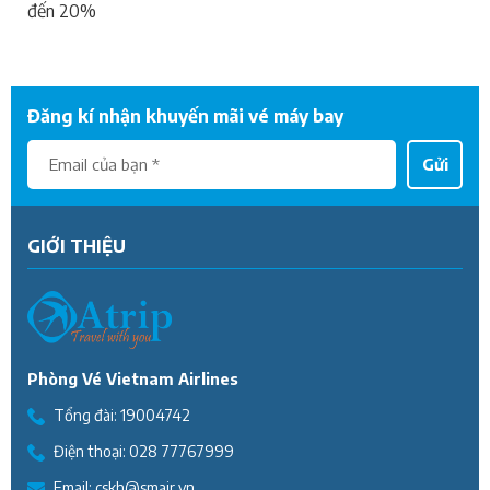
đến 20%
Đăng kí nhận khuyến mãi vé máy bay
Gửi
GIỚI THIỆU
Phòng Vé Vietnam Airlines
Tổng đài:
19004742
Điện thoại:
028 77767999
Email:
cskh@smair.vn