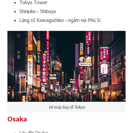
Tokyo Tower
Shinjuku – Shibuya
Làng cổ Kawaguchiko – ngắm núi Phú Sĩ
Vé máy bay đi Tokyo
Osaka
Lâu đài Osaka