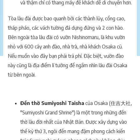
và thậm chí có thang máy để khách dễ di chuyển hơn.
Tòa lâu đài được bao quanh bởi các thành lũy, cổng cao,
tháp pháo, các vách tường đá dựng đứng và 2 con hào.
Bên ngoài tòa lâu đài có vườn Nishinomaru, là khu vườn
nhỏ với 600 cây anh đào, nhà trà, nhà khách Osaka cũ.
Nếu muốn vào đây bạn phải trả phí. Đặc biệt, vườn đào
này cũng là địa điểm lí tưởng để ngắm nhìn lâu đài Osaka
từ bên ngoài.
Đền thờ Sumiyoshi Taisha
của Osaka (住吉大社,
"Sumiyoshi Grand Shrine") là một trong những đền
thờ lâu đời nhất của Nhật Bản. Được xây dựng vào
thế kỷ thứ 3, ngôi đền mang đậm phong cách kiến ​​