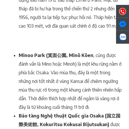
tháp đã bị hư hại trong thế chiến thứ 2 nhưng đến
1956, người ta lại tiếp tục phục hồi nó. Tháp hiện tại
cao 103 mét, với đài quan sát chính ở độ cao 91 m.
Minoo Park (箕面公園, Minō Kōen
, cũng được
đánh vần là Mino hoặc Minoh) là một khu rừng nằm ở
phía bắc Osaka. Vào mùa thu, đây là một trong
những nơi tốt nhất ở vùng Kansai để chiêm ngưỡng
mùa thu rực rỡ trong một khung cảnh thiên nhiên hấp
dẫn. Thời điểm thích hợp nhất để ngắm lá vàng rơi ở
đây là từ khoảng cuối tháng 11 trở đi.
Bảo tàng Nghệ thuật Quốc gia Osaka (国立国
際美術館, Kokuritsu Kokusai Bijutsukan)
được