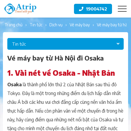
19004742
trang chủ
tin tức
dịch vụ
vé máy bay
vé máy bay từ hà n
Tin tức
Vé máy bay từ Hà Nội đi Osaka
1. Vài nét về Osaka - Nhật Bản
Osaka
là thành phố lớn thứ 2 của Nhật Bản sau thủ đô
Tokyo. Đây là một trong những điểm du lịch hấp dẫn nhất
châu Á bởi các khu vui chơi đẳng cấp cùng nền văn hóa ẩm
thực hấp dẫn. Nếu còn phân vân về một chuyến đi trong hè
này, hãy cùng điểm qua những nét nổi bật của Osaka và tự
tặng cho mình một chuyến du lịch đáng nhớ tại đất nước