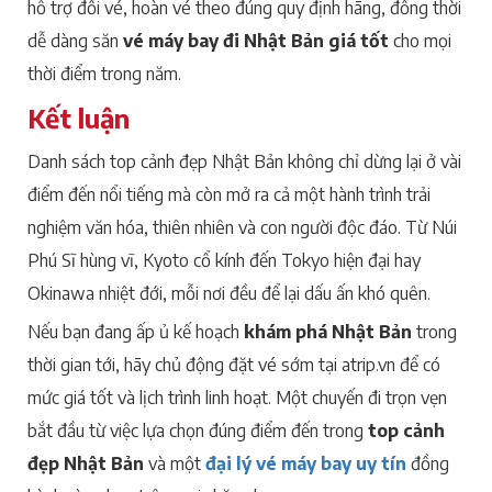
hỗ trợ đổi vé, hoàn vé theo đúng quy định hãng, đồng thời
dễ dàng săn
vé máy bay đi Nhật Bản giá tốt
cho mọi
thời điểm trong năm.
Kết luận
Danh sách top cảnh đẹp Nhật Bản không chỉ dừng lại ở vài
điểm đến nổi tiếng mà còn mở ra cả một hành trình trải
nghiệm văn hóa, thiên nhiên và con người độc đáo. Từ Núi
Phú Sĩ hùng vĩ, Kyoto cổ kính đến Tokyo hiện đại hay
Okinawa nhiệt đới, mỗi nơi đều để lại dấu ấn khó quên.
Nếu bạn đang ấp ủ kế hoạch
khám phá Nhật Bản
trong
thời gian tới, hãy chủ động đặt vé sớm tại atrip.vn để có
mức giá tốt và lịch trình linh hoạt. Một chuyến đi trọn vẹn
bắt đầu từ việc lựa chọn đúng điểm đến trong
top cảnh
đẹp Nhật Bản
và một
đại lý vé máy bay uy tín
đồng