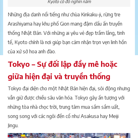
Kyoto cố đô nghìn năm
Những địa danh nổi tiếng như chùa Kinkaku-ji, rừng tre
Arashiyama hay khu phố Gion mang đậm dấu ấn truyền
thống Nhật Bản. Với những ai yêu vẻ đẹp trầm lắng, tinh
tế, Kyoto chính là nơi giúp bạn cảm nhận trọn vẹn linh hồn
của xứ sở hoa anh đào.
Tokyo – Sự đối lập đầy mê hoặc
giữa hiện đại và truyền thống
Tokyo đại diện cho một Nhật Bản hiện đại, sôi động nhưng
vẫn giữ được chiều sâu văn hóa. Tokyo gây ấn tượng với
những tòa nhà chọc trời, trung tâm mua sắm sầm uất,
song song với các ngôi đền cổ như Asakusa hay Meiji
Jingu.