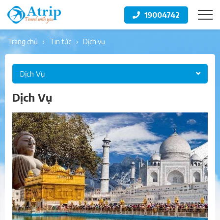
19004742
trang chủ
tin tức
dịch vụ
Dịch Vụ
Dịch Vụ