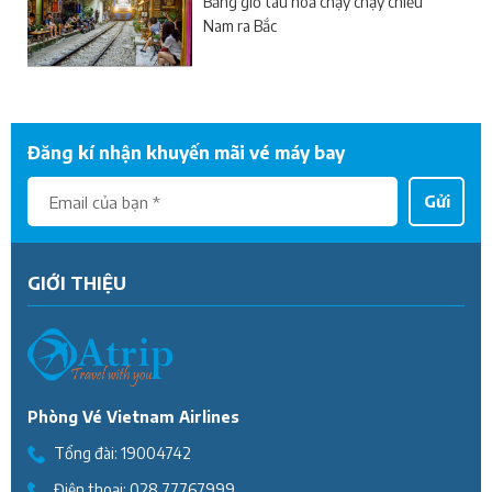
Bảng giờ tàu hoả chạy chạy chiều
Nam ra Bắc
Đăng kí nhận khuyến mãi vé máy bay
Gửi
GIỚI THIỆU
Phòng Vé Vietnam Airlines
Tổng đài:
19004742
Điện thoại:
028 77767999