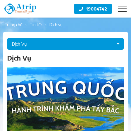
19004742
trang chủ
tin tức
dịch vụ
Dịch Vụ
Dịch Vụ