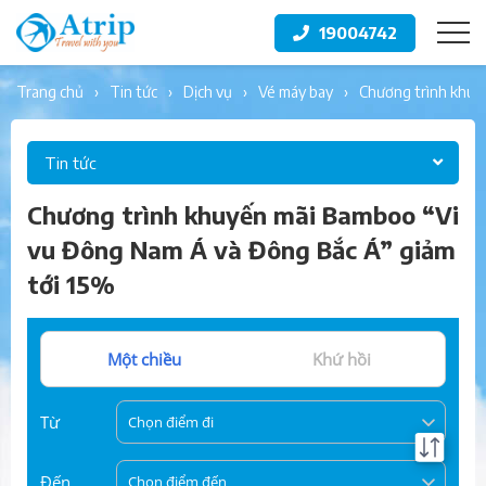
19004742
trang chủ
tin tức
dịch vụ
vé máy bay
chương trình khuy
Tin tức
Chương trình khuyến mãi Bamboo “Vi
vu Đông Nam Á và Đông Bắc Á” giảm
tới 15%
Một chiều
Khứ hồi
Từ
Chọn điểm đi
Đến
Chọn điểm đến