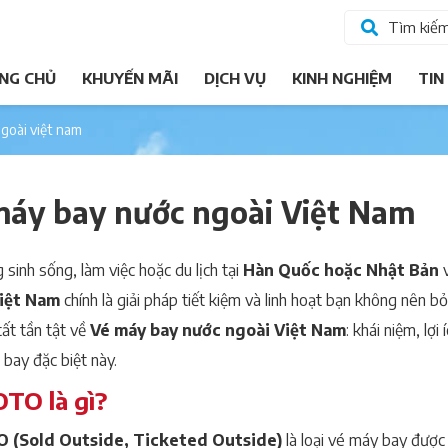
Tìm kiế
NG CHỦ
KHUYẾN MÃI
DỊCH VỤ
KINH NGHIỆM
TIN
ngoài việt nam
máy bay nước ngoài Việt Nam
sinh sống, làm việc hoặc du lịch tại
Hàn Quốc hoặc Nhật Bản
iệt Nam
chính là giải pháp tiết kiệm và linh hoạt bạn không nên bỏ
tất tần tật về
Vé máy bay nước ngoài Việt Nam
: khái niệm, lợ
 bay đặc biệt này.
TO là gì?
 (Sold Outside, Ticketed Outside)
là loại vé máy bay được