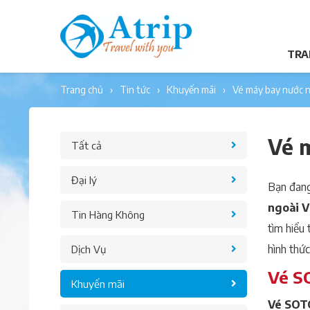
TRA
trang chủ
tin tức
khuyến mãi
vé máy bay nước 
Vé 
Tất cả
Đại lý
Bạn đang 
ngoài V
Tin Hàng Không
tìm hiểu 
hình thức
Dịch Vụ
Vé SO
Khuyến mãi
Vé SOTO