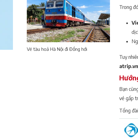
Trong đ
Vi
dịc
Ngo
Vé tàu hoả Hà Nội đi Đồng hới
Tuy nhiê
atrip.v
Hướng
Bạn cũng
vé gấp tr
Tổng đài