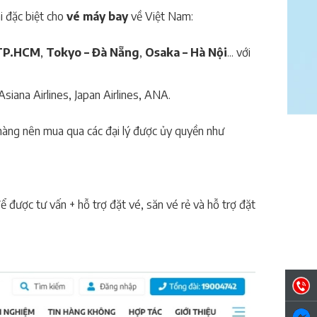
i đặc biệt cho
vé máy bay
về Việt Nam:
 TP.HCM
,
Tokyo – Đà Nẵng
,
Osaka – Hà Nội
... với
iana Airlines, Japan Airlines, ANA.
hàng nên mua qua các đại lý được ủy quyền như
ể được tư vấn + hỗ trợ đặt vé, săn vé rẻ và hỗ trợ đặt