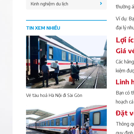
Kinh nghiệm du lịch
thường á
Ví dụ: 
đại lý nh
TIN XEM NHIỀU
Lợi í
Giá v
Các hãng 
kiệm đượ
Linh 
Bạn có t
Vé tàu hoả Hà Nội đi Sài Gòn
hoạch cá
Đặt v
Thông qu
quy định