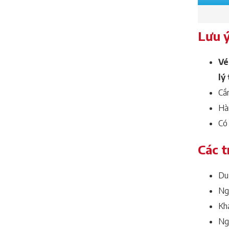
Lưu 
Vé
lý
Cần
Hàn
Có 
Các 
Du
Ng
Kh
Ngư