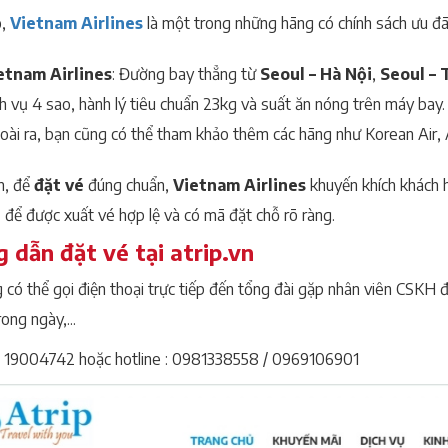
ó,
Vietnam Airlines
là một trong những hãng có chính sách ưu đã
etnam Airlines
: Đường bay thẳng từ
Seoul – Hà Nội
,
Seoul –
h vụ 4 sao, hành lý tiêu chuẩn 23kg và suất ăn nóng trên máy bay.
ài ra, bạn cũng có thể tham khảo thêm các hãng như Korean Air, As
n, để
đặt vé
đúng chuẩn,
Vietnam Airlines
khuyến khích khách 
n
để được xuất vé hợp lệ và có mã đặt chỗ rõ ràng.
 dẫn đặt vé tại atrip.vn
 có thể gọi điện thoại trực tiếp đến tổng đài gặp nhân viên CSKH đ
ong ngày,...
 19004742 hoặc hotline : 0981338558 / 0969106901