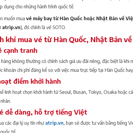
p dụng cho những hành trình quốc tế.
Bạn muốn mua
vé máy bay từ Hàn Quốc hoặc Nhật Bản về Vi
ư
atrip.vn
), đó chính là vé SOTO.
ch khi mua vé từ Hàn Quốc, Nhật Bản v
é cạnh tranh
hàng không thường có chính sách giá ưu đãi riêng, đặc biệt là khi 
c khoản chi phí đáng kể so với việc mua trực tiếp tại Hàn Quốc ha
hoạt điểm khởi hành
hể linh hoạt chọn khởi hành từ Seoul, Busan, Tokyo, Osaka hoặc các
 nhân.
é dễ dàng, hỗ trợ tiếng Việt
a các đại lý uy tín như
atrip.vn
, bạn sẽ được tư vấn bằng tiếng Vi
 quốc tế.