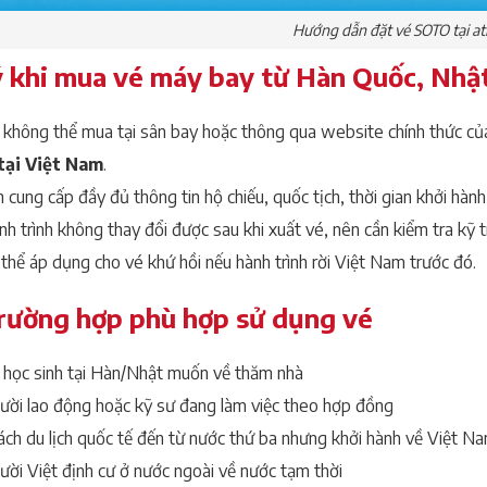
Hướng dẫn đặt vé SOTO tại at
ý khi mua vé máy bay từ Hàn Quốc, Nhậ
không thể mua tại sân bay hoặc thông qua website chính thức củ
 tại Việt Nam
.
 cung cấp đầy đủ thông tin hộ chiếu, quốc tịch, thời gian khởi hàn
h trình không thay đổi được sau khi xuất vé, nên cần kiểm tra kỹ t
thể áp dụng cho vé khứ hồi nếu hành trình rời Việt Nam trước đó.
trường hợp phù hợp sử dụng vé
 học sinh tại Hàn/Nhật muốn về thăm nhà
ười lao động hoặc kỹ sư đang làm việc theo hợp đồng
ách du lịch quốc tế đến từ nước thứ ba nhưng khởi hành về Việt N
ời Việt định cư ở nước ngoài về nước tạm thời