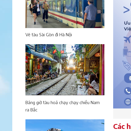
Vé tàu Sài Gòn đi Hà Nội
Bảng giờ tàu hoả chạy chạy chiều Nam
ra Bắc
Các h