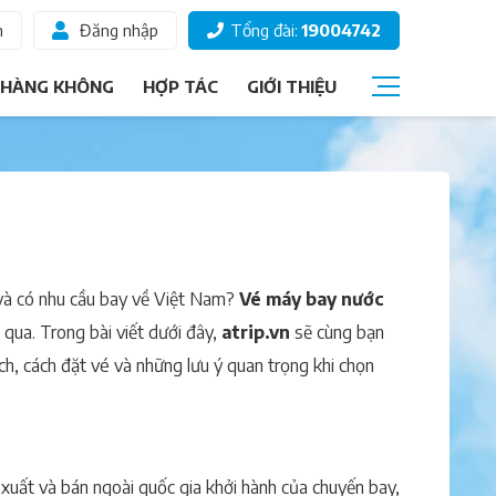
m
Đăng nhập
Tổng đài:
19004742
 HÀNG KHÔNG
HỢP TÁC
GIỚI THIỆU
Câu hỏi thường gặp
Giấy tờ đi máy bay
Các hạng vé
Thông tin hành khách
và có nhu cầu bay về Việt Nam?
Vé máy bay nước
Ký gửi hành lý
 qua. Trong bài viết dưới đây,
atrip.vn
sẽ cùng bạn
i ích, cách đặt vé và những lưu ý quan trọng khi chọn
Chọn ghế ngồi
 xuất và bán ngoài quốc gia khởi hành của chuyến bay,