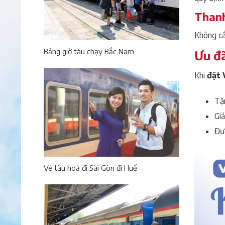
Thanh
Không cầ
Bảng giờ tàu chạy Bắc Nam
Ưu đã
Khi
đặt 
Tặn
Giá
Đượ
Vé tàu hoả đi Sài Gòn đi Huế