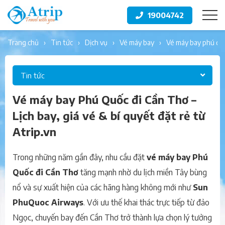
19004742
trang chủ
tin tức
dịch vụ
vé máy bay
vé máy bay phú quố
Tin tức
Vé máy bay Phú Quốc đi Cần Thơ –
Lịch bay, giá vé & bí quyết đặt rẻ từ
Atrip.vn
Trong những năm gần đây, nhu cầu đặt
vé máy bay Phú
Quốc đi Cần Thơ
tăng mạnh nhờ du lịch miền Tây bùng
nổ và sự xuất hiện của các hãng hàng không mới như
Sun
PhuQuoc Airways
. Với ưu thế khai thác trực tiếp từ đảo
Ngọc, chuyến bay đến Cần Thơ trở thành lựa chọn lý tưởng