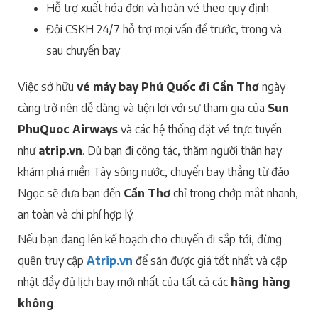
Hỗ trợ xuất hóa đơn và hoàn vé theo quy định
Đội CSKH 24/7 hỗ trợ mọi vấn đề trước, trong và
sau chuyến bay
Việc sở hữu
vé máy bay Phú Quốc đi Cần Thơ
ngày
càng trở nên dễ dàng và tiện lợi với sự tham gia của
Sun
PhuQuoc Airways
và các hệ thống đặt vé trực tuyến
như
atrip.vn
. Dù bạn đi công tác, thăm người thân hay
khám phá miền Tây sông nước, chuyến bay thẳng từ đảo
Ngọc sẽ đưa bạn đến
Cần Thơ
chỉ trong chớp mắt nhanh,
an toàn và chi phí hợp lý.
Nếu bạn đang lên kế hoạch cho chuyến đi sắp tới, đừng
quên truy cập
Atrip.vn
để săn được giá tốt nhất và cập
nhật đầy đủ lịch bay mới nhất của tất cả các
hãng hàng
không
.