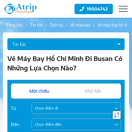
19004742
trang chủ
tin tức
dịch vụ
vé máy bay
vé máy bay hồ chí
Tin tức
Vé Máy Bay Hồ Chí Minh Đi Busan Có
Những Lựa Chọn Nào?
Một chiều
Khứ hồi
Từ
Chọn điểm đi
Đến
Chọn điểm đến