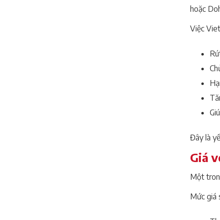
hoặc Doha
Việc Viet
Rút
Chủ
Hạn
Tă
Gi
Đây là y
Giá v
Một tron
Mức giá 