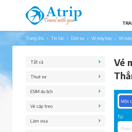
TRA
trang chủ
tin tức
dịch vụ
vé máy bay
vé máy
Vé 
Tất cả
Thẳn
Thuê xe
ESIM du lịch
Một c
Vé cáp treo
Từ
Làm visa
Chọn 