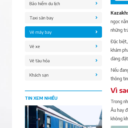
Bảo hiểm du lịch
Kazakh
Taxi sân bay
ngọc nằm
những tr
Vé máy bay
Đặc biệt,
Vé xe
khám phá
dàng đặ
Vé tàu hỏa
Nếu đang
Khách sạn
thông tin
Vì sa
TIN XEM NHIỀU
Trong nh
Âu hay đ
không khí