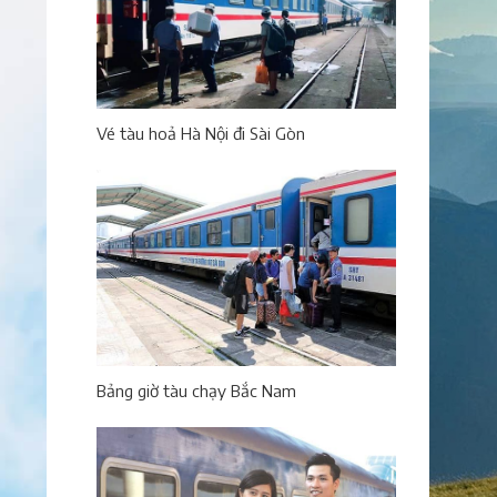
Vé tàu hoả Hà Nội đi Sài Gòn
Bảng giờ tàu chạy Bắc Nam