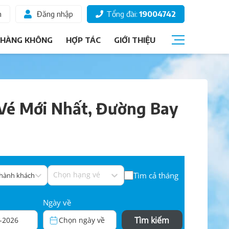
m
Đăng nhập
Tổng đài:
19004742
 HÀNG KHÔNG
HỢP TÁC
GIỚI THIỆU
Câu hỏi thường gặp
Giấy tờ đi máy bay
 Vé Mới Nhất, Đường Bay
Các hạng vé
Thông tin hành khách
Ký gửi hành lý
Chọn ghế ngồi
Chọn hạng vé
Tìm cả tháng
 hành khách
Ngày về
Tìm kiếm
-2026
Chọn ngày về