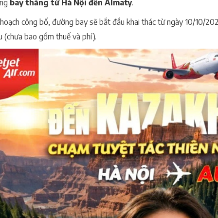
ờng
bay thẳng từ Hà Nội đến Almaty
.
hoạch công bố, đường bay sẽ bắt đầu khai thác từ ngày 10/10/202
u (chưa bao gồm thuế và phí).