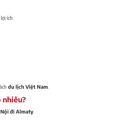
ợi ích:
hách
du lịch Việt Nam
.
 nhiêu?
 Nội đi Almaty
.