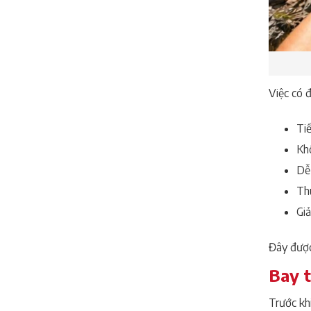
Việc có 
Tiế
Kh
Dễ
Thu
Giả
Đây được
Bay t
Trước kh