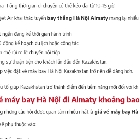
. Tổng thời gian di chuyển có thể kéo dài từ 10–15 giờ.
jet Air khai thác tuyến
bay thẳng Hà Nội Almaty
mang lại nhiều l
 ngắn đáng kể thời gian hành trình.
 động kế hoạch du lịch hoặc công tác.
 chế rủi ro lỡ chuyến nối tiếp.
ng sự thuận tiện cho khách lần đầu đến Kazakhstan.
úp việc đặt vé máy bay Hà Nội Kazakhstan trở nên dễ dàng hơn.
ếu tố giúp Kazakhstan trở thành điểm đến tiềm năng mới đối với k
é máy bay Hà Nội đi Almaty khoảng bao
g những câu hỏi được quan tâm nhiều nhất là
giá vé máy bay Hà
sẽ phụ thuộc vào: