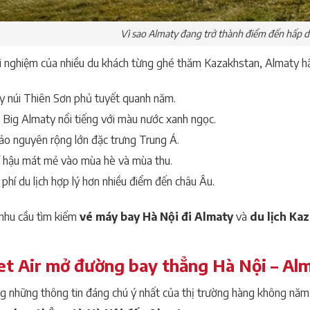
Vì sao Almaty đang trở thành điểm đến hấp d
i nghiệm của nhiều du khách từng ghé thăm Kazakhstan, Almaty hấ
y núi Thiên Sơn phủ tuyết quanh năm.
 Big Almaty nổi tiếng với màu nước xanh ngọc.
ảo nguyên rộng lớn đặc trưng Trung Á.
í hậu mát mẻ vào mùa hè và mùa thu.
 phí du lịch hợp lý hơn nhiều điểm đến châu Âu.
nhu cầu tìm kiếm
vé máy bay Hà Nội đi Almaty
và
du lịch Ka
et Air mở đường bay thẳng Hà Nội – Al
g những thông tin đáng chú ý nhất của thị trường hàng không năm