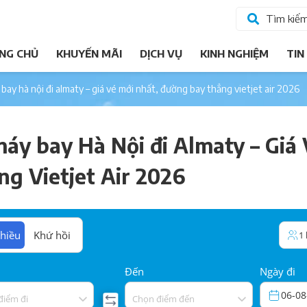
Tìm kiế
NG CHỦ
KHUYẾN MÃI
DỊCH VỤ
KINH NGHIỆM
TIN
 bay hà nội đi almaty – giá vé mới nhất, đường bay thẳng vietjet air 2026
máy bay Hà Nội đi Almaty – Giá
g Vietjet Air 2026
hiều
Khứ hồi
1
Đến
Ngày đi
06-08
điểm đi
Chọn điểm đến