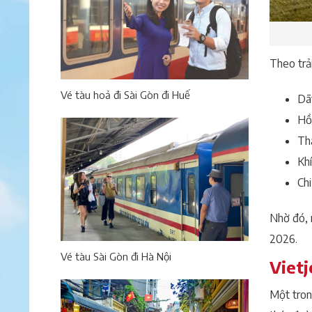
Theo trả
Vé tàu hoả đi Sài Gòn đi Huế
Dã
Hồ
Th
Kh
Chi
Nhờ đó, 
2026.
Vé tàu Sài Gòn đi Hà Nội
Vietj
Một tron