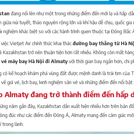
stan
đang nổi lên như một trong những điểm đến mới lạ và hấp dẫ
 giữa núi tuyết, thảo nguyên rộng lớn và khí hậu dễ chịu, quốc gi
ải nghiệm khác biệt so với các hành trình quen thuộc tại Đông Bắc 
 việc Vietjet Air chính thức khai thác
đường bay thẳng từ Hà Nộ
 Kazakhstan trở nên thuận tiện hơn rất nhiều. Không còn mất hàng 
t
vé máy bay Hà Nội đi Almaty
với thời gian bay ngắn hơn, chi ph
 có kế hoạch khám phá vùng đất được mệnh danh là trái tim của Tr
 về giá vé, lịch bay, kinh nghiệm săn vé và những điểm đến nổi bật 
o Almaty đang trở thành điểm đến hấp d
ững năm gần đây, Kazakhstan dần xuất hiện nhiều hơn trên bản đồ 
ông đúc như các điểm đến Đông Á, Almaty mang đến cảm giác mới lạ
 trong lành.