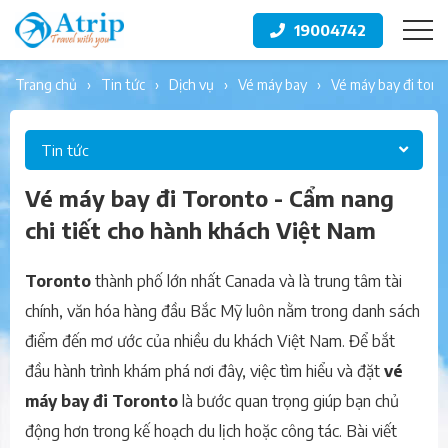
19004742
trang chủ
tin tức
dịch vụ
vé máy bay
vé máy bay đi tor
Tin tức
Vé máy bay đi Toronto - Cẩm nang
chi tiết cho hành khách Việt Nam
Toronto
thành phố lớn nhất Canada và là trung tâm tài
chính, văn hóa hàng đầu Bắc Mỹ luôn nằm trong danh sách
điểm đến mơ ước của nhiều du khách Việt Nam. Để bắt
đầu hành trình khám phá nơi đây, việc tìm hiểu và đặt
vé
máy bay đi Toronto
là bước quan trọng giúp bạn chủ
động hơn trong kế hoạch du lịch hoặc công tác. Bài viết