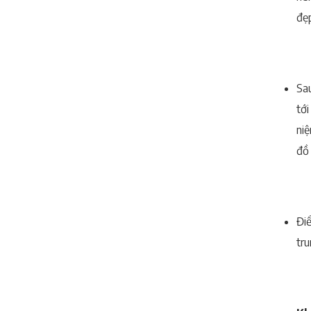
đẹ
Sa
tớ
ni
đồ
Đi
tru