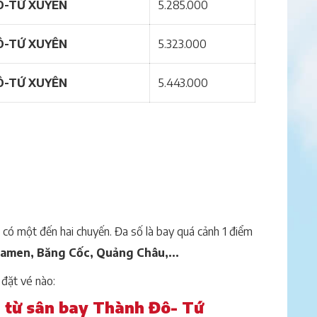
Ô-TỨ XUYÊN
5.285.000
Ô-TỨ XUYÊN
5.323.000
Ô-TỨ XUYÊN
5.443.000
 có một đến hai chuyến. Đa số là bay quá cảnh 1 điểm
amen, Băng Cốc, Quảng Châu,...
đặt vé nào:
0 từ sân bay Thành Đô- Tứ