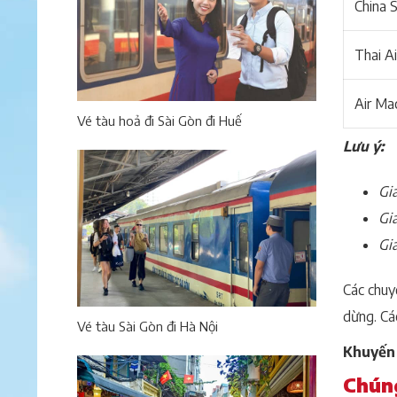
China S
Thai A
Air Ma
Vé tàu hoả đi Sài Gòn đi Huế
Lưu ý:
Giá
Gi
Giá
Các chuy
dừng. Cá
Vé tàu Sài Gòn đi Hà Nội
Khuyến 
Chúng