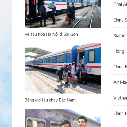
Thai A
China S
Vé tàu hoả Hà Nội đi Sài Gòn
Xiamen
Hong K
China E
Air Ma
Vietna
Bảng giờ tàu chạy Bắc Nam
China E