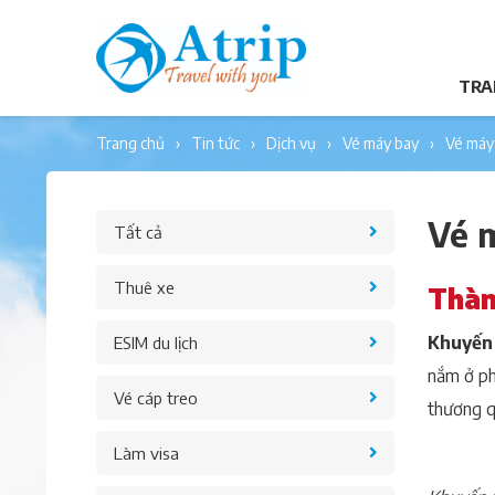
TRA
trang chủ
tin tức
dịch vụ
vé máy bay
vé má
Vé 
Tất cả
Thuê xe
Thàn
Khuyến 
ESIM du lịch
nắm ở ph
Vé cáp treo
thương q
Làm visa