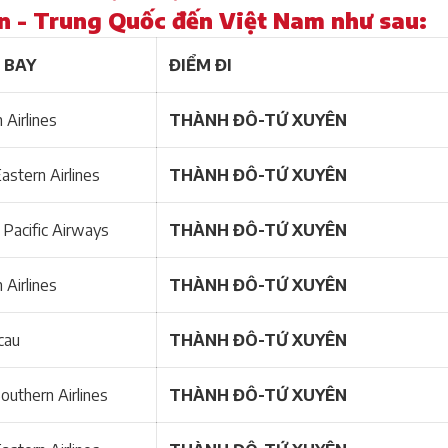
 - Trung Quốc đến Việt Nam như sau:
 BAY
ĐIỂM ĐI
 Airlines
THÀNH ĐÔ-TỨ XUYÊN
astern Airlines
THÀNH ĐÔ-TỨ XUYÊN
 Pacific Airways
THÀNH ĐÔ-TỨ XUYÊN
 Airlines
THÀNH ĐÔ-TỨ XUYÊN
cau
THÀNH ĐÔ-TỨ XUYÊN
outhern Airlines
THÀNH ĐÔ-TỨ XUYÊN