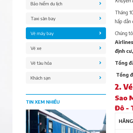
Khuyến m
Bảo hiểm du lịch
Tháng 10
Taxi sân bay
hấp dẫn 
Chúng tô
Vé máy bay
Airlines
Vé xe
định cư
Tổng đà
Vé tàu hỏa
Tổng đ
Khách sạn
2. V
Sao M
TIN XEM NHIỀU
Đô - 
HÃNG