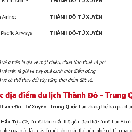
astern Airlines
THÀNH ĐÔ-TỨ XUYÊN
 Airlines
THÀNH ĐÔ-TỨ XUYÊN
 Pacific Airways
THÀNH ĐÔ-TỨ XUYÊN
 vé ở trên là giá vé một chiều, chưa tính thuế và phí.
á vé trên là giá vé bay quá cảnh một điểm dừng.
 vé có thể thay đổi tùy từng thời điểm đặt vé.
ác địa điểm du lịch Thành Đô - Trung 
Thành Đô- Tứ Xuyên- Trung Quốc
bạn không thể bỏ qua nhữn
 Hầu Tự
- đây là một khu quần thể gồm đền thờ và mộ Lưu Bị cù
 ghé qua một lần, đây là một khu quần thể gồm nhiều di tích mang 