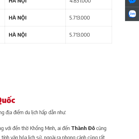
HÀ NỘI
4.831.000
HÀ NỘI
5.713.000
HÀ NỘI
5.713.000
Quốc
g địa điểm du lịch hấp dẫn như:
ng với đền thờ Khổng Minh, ai đến
Thành Đô
cũng
tính văn hóa lịch sử, ngoài ra phong cảnh cũng rất