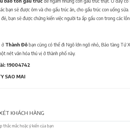
u bảo tồn gấu trúc
để ngắm những con gấu trúc thật. Ở đây có 
các bạn sẽ được ôm và cho gấu trúc ăn, cho gấu trúc con uống sữa
đẻ, bạn sẽ được chứng kiến việc người ta ấp gấu con trong các lồn
, ở
Thành Đô
bạn cũng có thể đi Ngõ lớn ngõ nhỏ, Bảo tàng Tứ Xu
một nét văn hóa thú vị ở thành phố này.
ài: 19004742
Y SAO MAI
XÉT KHÁCH HÀNG