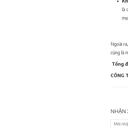
Kh
là 
mẹ 
Ngoài ra
cũng là 
Tổng đ
CÔNG T
NHẬN 