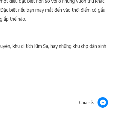
một điều đặc biệt hơn so với ở những vườn thú khác
. Đặc biệt nếu bạn may mắt đến vào thời điểm có gấu
g ấp thế nào.
yên, khu di tích Kim Sa, hay những khu chợ dân sinh
Chia sẻ: