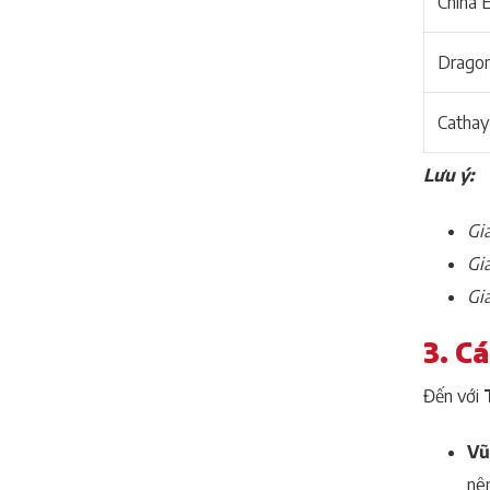
China E
Dragon
Cathay
Lưu ý:
Giá
Gi
Giá
3. C
Đến với
Vũ
nên