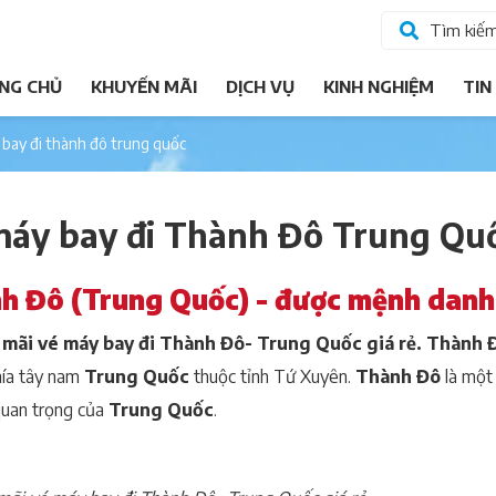
Tìm kiế
NG CHỦ
KHUYẾN MÃI
DỊCH VỤ
KINH NGHIỆM
TIN
y bay đi thành đô trung quốc
máy bay đi Thành Đô Trung Qu
h Đô (Trung Quốc) - được mệnh danh 
mãi vé máy bay đi Thành Đô- Trung Quốc giá rẻ.
Thành 
ía tây nam
Trung Quốc
thuộc tỉnh Tứ Xuyên.
Thành Đô
là một 
uan trọng của
Trung Quốc
.