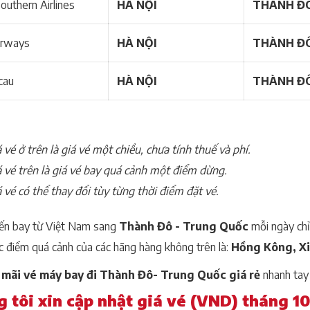
outhern Airlines
HÀ NỘI
THÀNH Đ
irways
HÀ NỘI
THÀNH Đ
cau
HÀ NỘI
THÀNH Đ
 vé ở trên là giá vé một chiều, chưa tính thuế và phí.
á vé trên là giá vé bay quá cảnh một điểm dừng.
 vé có thể thay đổi tùy từng thời điểm đặt vé.
ến bay từ Việt Nam sang
Thành Đô - Trung Quốc
mỗi ngày chỉ
c điểm quá cảnh của các hãng hàng không trên là:
Hồng Kông, Xi
mãi vé máy bay đi Thành Đô- Trung Quốc giá rẻ
nhanh tay 
 tôi xin cập nhật giá vé (VND) tháng 1