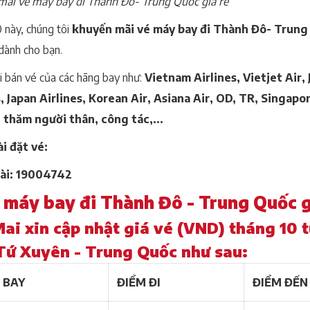
ãi vé máy bay đi Thành Đô- Trung Quốc giá rẻ
 này, chúng tôi
khuyến mãi vé máy bay đi Thành Đô- Trung
dành cho bạn.
i bán vé của các hãng bay như:
Vietnam Airlines, Vietjet Air,
, Japan Airlines, Korean Air, Asiana Air, OD, TR, Singapore
, thăm người thân, công tác,...
i đặt vé:
ài: 19004742
é máy bay đi Thành Đô - Trung Quốc g
ai xin cập nhật giá vé (VND) tháng 10
Tứ Xuyên - Trung Quốc như sau:
 BAY
ĐIỂM ĐI
ĐIỂM ĐẾN