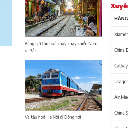
Xuyên
HÃNG
Xiamen
Bảng giờ tàu hoả chạy chạy chiều Nam
China E
ra Bắc
Cathay
Dragon
Air Ma
China S
Vé tàu hoả Hà Nội đi Đồng hới