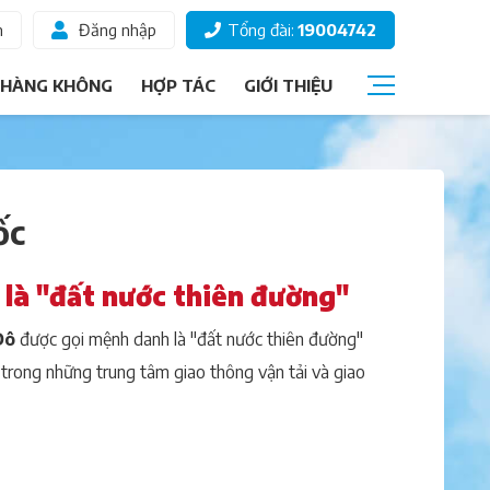
m
Đăng nhập
Tổng đài:
19004742
 HÀNG KHÔNG
HỢP TÁC
GIỚI THIỆU
Câu hỏi thường gặp
Giấy tờ đi máy bay
ốc
Các hạng vé
Thông tin hành khách
là "đất nước thiên đường"
Ký gửi hành lý
Đô
được gọi mệnh danh là "đất nước thiên đường"
Chọn ghế ngồi
trong những trung tâm giao thông vận tải và giao