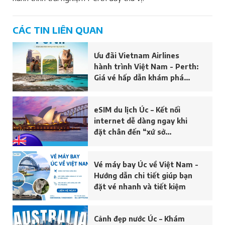
CÁC TIN LIÊN QUAN
Ưu đãi Vietnam Airlines
hành trình Việt Nam - Perth:
Giá vé hấp dẫn khám phá
nước Úc năm 2026
eSIM du lịch Úc – Kết nối
internet dễ dàng ngay khi
đặt chân đến “xứ sở
Kangaroo”
Vé máy bay Úc về Việt Nam -
Hướng dẫn chi tiết giúp bạn
đặt vé nhanh và tiết kiệm
Cảnh đẹp nước Úc – Khám