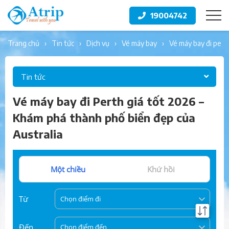
19004742
trang chủ
tin tức
dịch vụ
vé máy bay
vé máy bay đi per
Tin tức
Vé máy bay đi Perth giá tốt 2026 –
Khám phá thành phố biển đẹp của
Australia
Một chiều
Khứ hồi
Từ
Chọn điểm đi
Đến
Chọn điểm đến