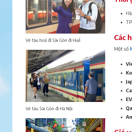
Hà 
TP.
Các h
Vé tàu hoả đi Sài Gòn đi Huế
Một số
Vi
Ko
Ja
Ca
EV
Qa
Vé tàu Sài Gòn đi Hà Nội
Am