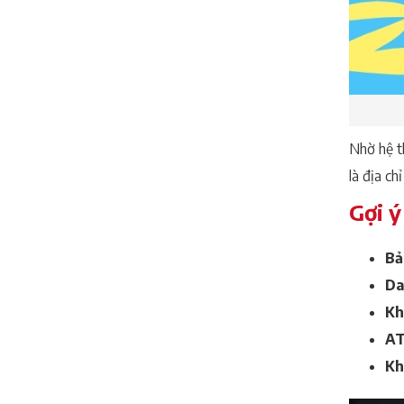
Nhờ hệ t
là địa ch
Gợi ý
Bả
Da
Kh
AT
Kh