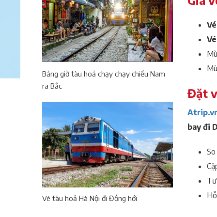
Giá v
Vé
Vé
Mùa
Mùa
Bảng giờ tàu hoả chạy chạy chiều Nam
ra Bắc
Đặt v
Atrip.v
bay đi D
So 
Cậ
Tư 
Hỗ 
Vé tàu hoả Hà Nội đi Đồng hới