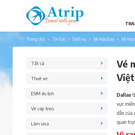
TRA
trang chủ
tin tức
dịch vụ
vé máy bay
vé máy
Vé m
Tất cả
Việ
Thuê xe
ESIM du lịch
Dallas
t
vực miền
Vé cáp treo
dẫn của 
quan trọn
Làm visa
Vì sa