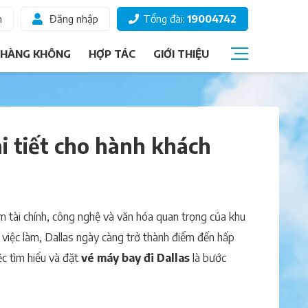
m
Đăng nhập
Tổng đài:
19004742
 HÀNG KHÔNG
HỢP TÁC
GIỚI THIỆU
Câu hỏi thường gặp
Giấy tờ đi máy bay
i tiết cho hành khách
Các hạng vé
Thông tin hành khách
Ký gửi hành lý
m tài chính, công nghệ và văn hóa quan trọng của khu
Chọn ghế ngồi
việc làm, Dallas ngày càng trở thành điểm đến hấp
ệc tìm hiểu và đặt
vé máy bay đi Dallas
là bước