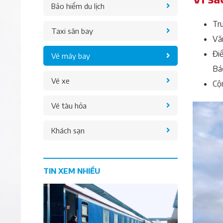
Bảo hiểm du lịch
Tru
Taxi sân bay
Văn
Điể
Vé máy bay
Bá
Vé xe
Cộ
Vé tàu hỏa
Khách sạn
TIN XEM NHIỀU