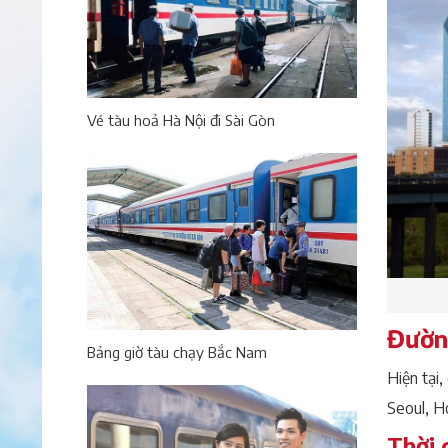
Vé tàu hoả Hà Nội đi Sài Gòn
Đường
Bảng giờ tàu chạy Bắc Nam
Hiện tại
Seoul, H
Thời 