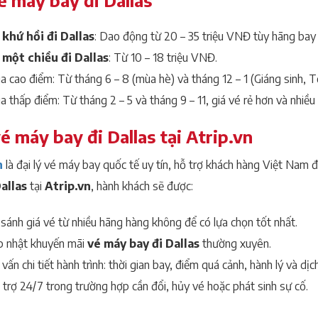
é máy bay đi Dallas
 khứ hồi đi Dallas
: Dao động từ 20 – 35 triệu VNĐ tùy hãng bay 
 một chiều đi Dallas
: Từ 10 – 18 triệu VNĐ.
 cao điểm: Từ tháng 6 – 8 (mùa hè) và tháng 12 – 1 (Giáng sinh, T
 thấp điểm: Từ tháng 2 – 5 và tháng 9 – 11, giá vé rẻ hơn và nhiều 
é máy bay đi Dallas tại Atrip.vn
n
là đại lý vé máy bay quốc tế uy tín, hỗ trợ khách hàng Việt Nam đ
allas
tại
Atrip.vn
, hành khách sẽ được:
sánh giá vé từ nhiều hãng hàng không để có lựa chọn tốt nhất.
p nhật khuyến mãi
vé máy bay đi Dallas
thường xuyên.
vấn chi tiết hành trình: thời gian bay, điểm quá cảnh, hành lý và dịc
trợ 24/7 trong trường hợp cần đổi, hủy vé hoặc phát sinh sự cố.