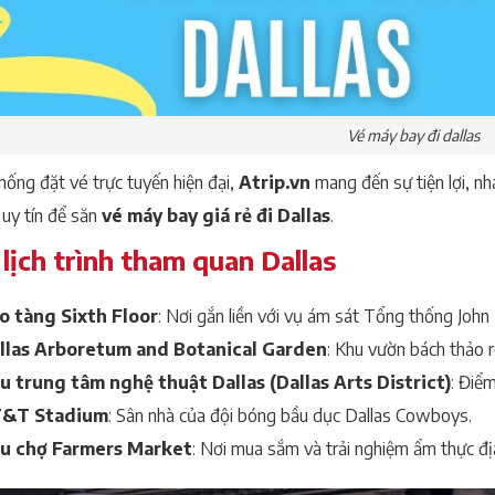
Vé máy bay đi dallas
hống đặt vé trực tuyến hiện đại,
Atrip.vn
mang đến sự tiện lợi, n
ỉ uy tín để săn
vé máy bay giá rẻ đi Dallas
.
 lịch trình tham quan Dallas
o tàng Sixth Floor
: Nơi gắn liền với vụ ám sát Tổng thống John
llas Arboretum and Botanical Garden
: Khu vườn bách thảo r
u trung tâm nghệ thuật Dallas (Dallas Arts District)
: Điể
&T Stadium
: Sân nhà của đội bóng bầu dục Dallas Cowboys.
u chợ Farmers Market
: Nơi mua sắm và trải nghiệm ẩm thực đ