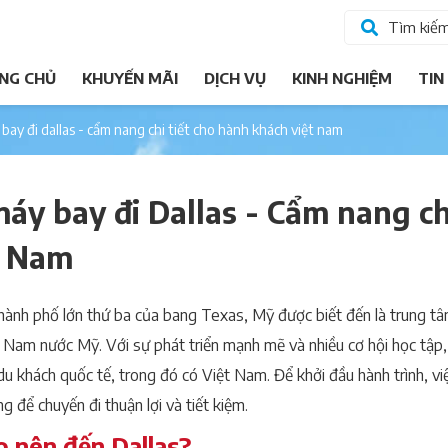
Tìm kiế
NG CHỦ
KHUYẾN MÃI
DỊCH VỤ
KINH NGHIỆM
TIN
 bay đi dallas - cẩm nang chi tiết cho hành khách việt nam
áy bay đi Dallas - Cẩm nang ch
t Nam
hành phố lớn thứ ba của bang Texas, Mỹ được biết đến là trung tâ
 Nam nước Mỹ. Với sự phát triển mạnh mẽ và nhiều cơ hội học tập, 
du khách quốc tế, trong đó có Việt Nam. Để khởi đầu hành trình, vi
g để chuyến đi thuận lợi và tiết kiệm.
o nên đến Dallas?