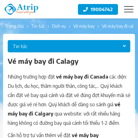
19004742
trang chủ
tin tức
dịch vụ
vé máy bay
vé máy bay đi cala
Tin tức
Vé máy bay đi Calagy
Những trường hợp đặt
vé máy bay đi Canada
các diện:
Du lịch, du học, thăm người thân, công tác,... Quý khách
cần đặt vé bay quá cảnh và đặt vé đúng đợt khuyến mãi sẽ
được giá vé rẻ hơn. Quý khách dễ dàng so sánh giá
vé
máy bay đi Calgary
qua website: với rất nhiều hãng
hàng không có đường bay quá cảnh tối thiểu 1-2 điểm.
Cần hỗ trợ tư vấn thêm về đặt
vé máy bay