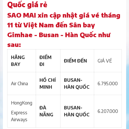
Quốc giá rẻ
SAO MAI xin cập nhật giá vé tháng
11 từ Việt Nam đến Sân bay
Gimhae - Busan - Hàn Quốc như
sau:
HÃNG
ĐIỂM
ĐIỂM ĐẾN
GIÁ VÉ
BAY
ĐI
HỒ CHÍ
BUSAN-
Air China
6.795.000
MINH
HÀN QUỐC
HongKong
ĐÀ
BUSAN-
6.207.000
Express
NẴNG
HÀN QUỐC
Airways