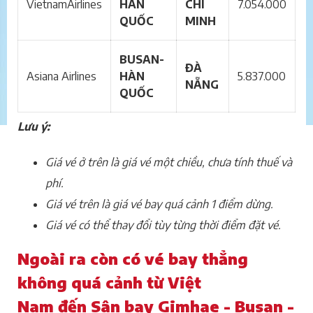
VietnamAirlines
HÀN
CHÍ
7.054.000
QUỐC
MINH
BUSAN-
ĐÀ
Asiana Airlines
HÀN
5.837.000
NẴNG
QUỐC
Lưu ý:
Giá vé ở trên là giá vé một chiều, chưa tính thuế và
phí.
Giá vé trên là giá vé bay quá cảnh 1 điểm dừng.
Giá vé có thể thay đổi tùy từng thời điểm đặt vé.
Ngoài ra còn có vé bay thẳng
không quá cảnh từ Việt
Nam đến Sân bay Gimhae - Busan -