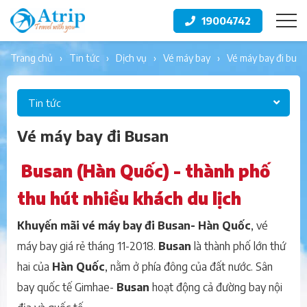
19004742
trang chủ
tin tức
dịch vụ
vé máy bay
vé máy bay đi busa
Tin tức
Vé máy bay đi Busan
Busan (Hàn Quốc) - thành phố
thu hút nhiều khách du lịch
Khuyến mãi vé máy bay đi Busan- Hàn Quốc
, vé
máy bay giá rẻ tháng 11-2018.
B
usan
là thành phố lớn thứ
hai của
Hàn Quốc
, nằm ở phía đông của đất nước. Sân
bay quốc tế Gimhae-
B
usan
hoạt động cả đường bay nội