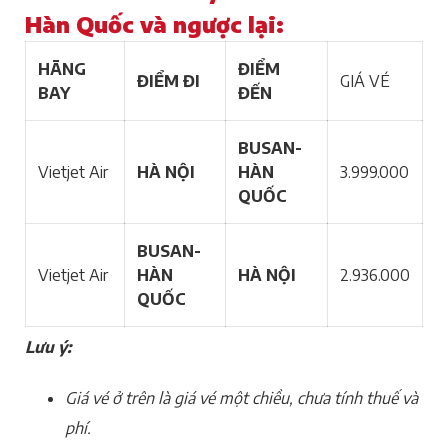
Hàn Quốc và ngược lại:
HÃNG
ĐIỂM
ĐIỂM ĐI
GIÁ VÉ
BAY
ĐẾN
BUSAN-
Vietjet Air
HÀ NỘI
HÀN
3.999.000
QUỐC
BUSAN-
Vietjet Air
HÀN
HÀ NỘI
2.936.000
QUỐC
Lưu ý:
Giá vé ở trên là giá vé một chiều, chưa tính thuế và
phí.