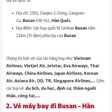
địa và quốc tế.
Địa chỉ: 2350, Daejeo 2-Dong, Gangseo-
Gu,
B
usan
618-142,
Hàn Quốc
Địa điểm: Sân bay quốc tế Gimhae
Busan
nằm
22km (13 dặm) phía tây của
B
usan
.
Chúng tôi bán vé của các hãng bay như:
Vietnam
Airlines, Vietjet Air, Jetstar, Eva Airways, Thai
Airways, China Airlines, Japan Airlines, Korean
Air, Asiana Air, OD, TR, Singapore Airlines,...
Gồm
các loại vé:
du lịch, du học, định cư, thăm người
thân, công tác,...
2. Vé máy bay đi Busan - Hàn