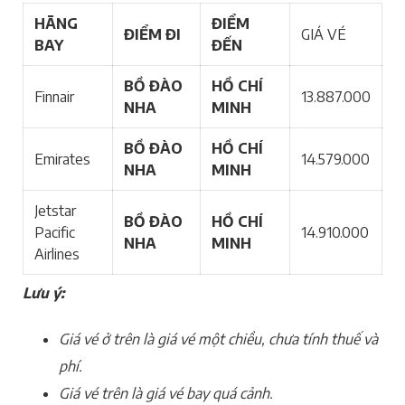
HÃNG
ĐIỂM
ĐIỂM ĐI
GIÁ VÉ
BAY
ĐẾN
BỒ ĐÀO
HỒ CHÍ
Finnair
13.887.000
NHA
MINH
BỒ ĐÀO
HỒ CHÍ
Emirates
14.579.000
NHA
MINH
Jetstar
BỒ ĐÀO
HỒ CHÍ
Pacific
14.910.000
NHA
MINH
Airlines
Lưu ý:
Giá vé ở trên là giá vé một chiều, chưa tính thuế và
phí.
Giá vé trên là giá vé bay quá cảnh.