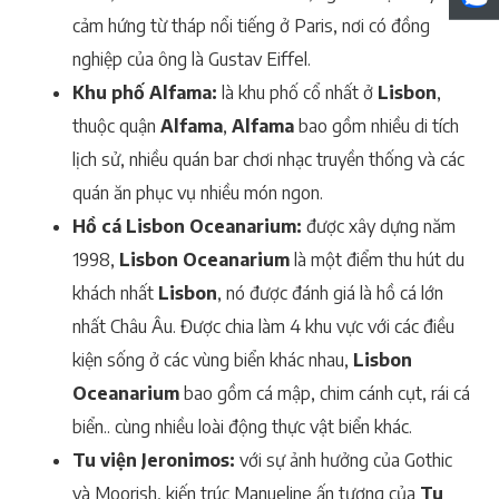
cảm hứng từ tháp nổi tiếng ở Paris, nơi có đồng
nghiệp của ông là Gustav Eiffel.
Khu phố Alfama:
là khu phố cổ nhất ở
Lisbon
,
thuộc quận
Alfama
,
Alfama
bao gồm nhiều di tích
lịch sử, nhiều quán bar chơi nhạc truyền thống và các
quán ăn phục vụ nhiều món ngon.
Hồ cá Lisbon Oceanarium:
được xây dựng năm
1998,
Lisbon Oceanarium
là một điểm thu hút du
khách nhất
Lisbon
, nó được đánh giá là hồ cá lớn
nhất Châu Âu. Được chia làm 4 khu vực với các điều
kiện sống ở các vùng biển khác nhau,
Lisbon
Oceanarium
bao gồm cá mập, chim cánh cụt, rái cá
biển.. cùng nhiều loài động thực vật biển khác.
Tu viện Jeronimos:
với sự ảnh hưởng của Gothic
và Moorish, kiến trúc Manueline ấn tượng của
Tu