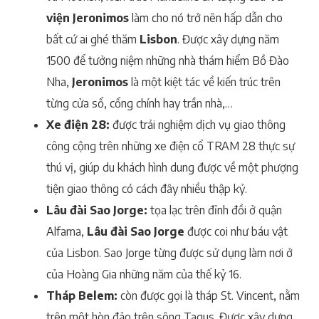
viện Jeronimos
làm cho nó trở nên hấp dẫn cho
bất cứ ai ghé thăm
Lisbon
. Được xây dựng năm
1500 để tưởng niệm những nhà thám hiểm Bồ Đào
Nha,
Jeronimos
là một kiệt tác về kiến trúc trên
từng cửa sổ, cổng chính hay trần nhà,…
Xe điện 28:
được trải nghiệm dịch vụ giao thông
công cộng trên những xe điện cổ TRAM 28 thực sự
thú vị, giúp du khách hình dung được về một phượng
tiện giao thông có cách đây nhiều thập kỷ.
Lâu đài Sao Jorge:
tọa lạc trên đỉnh đồi ở quận
Alfama,
Lâu đài Sao Jorge
được coi như báu vật
của Lisbon. Sao Jorge từng được sử dụng làm nơi ở
của Hoàng Gia những năm của thế kỷ 16.
Tháp Belem:
còn được gọi là tháp St. Vincent, nằm
trên một hòn đảo trên sông Tagus. Được xây dựng