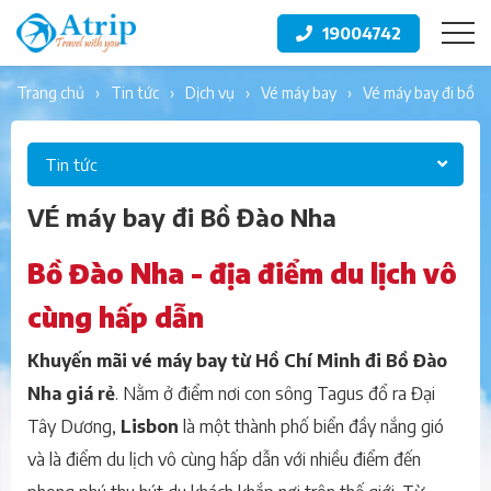
19004742
trang chủ
tin tức
dịch vụ
vé máy bay
vé máy bay đi bồ 
Tin tức
VÉ máy bay đi Bồ Đào Nha
Bồ Đào Nha - địa điểm du lịch vô
cùng hấp dẫn
Khuyến mãi vé máy bay từ Hồ Chí Minh đi Bồ Đào
Nha giá rẻ
. Nằm ở điểm nơi con sông Tagus đổ ra Đại
Tây Dương,
Lisbon
là một thành phố biển đầy nắng gió
và là điểm du lịch vô cùng hấp dẫn với nhiều điểm đến