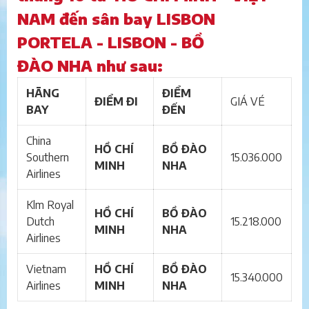
NAM đến sân bay LISBON
PORTELA - LISBON - BỒ
ĐÀO NHA như sau:
HÃNG
ĐIỂM
ĐIỂM ĐI
GIÁ VÉ
BAY
ĐẾN
China
HỒ CHÍ
BỒ ĐÀO
Southern
15.036.000
MINH
NHA
Airlines
Klm Royal
HỒ CHÍ
BỒ ĐÀO
Dutch
15.218.000
MINH
NHA
Airlines
Vietnam
HỒ CHÍ
BỒ ĐÀO
15.340.000
Airlines
MINH
NHA