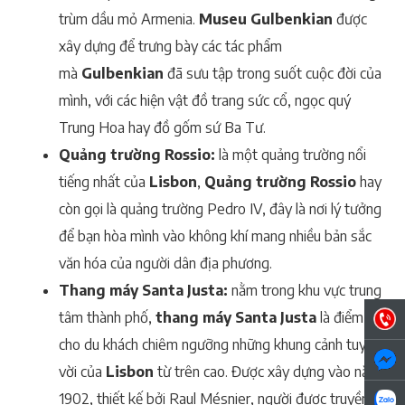
trùm dầu mỏ Armenia.
Museu Gulbenkian
được
xây dựng để trưng bày các tác phẩm
mà
Gulbenkian
đã sưu tập trong suốt cuộc đời của
mình, với các hiện vật đồ trang sức cổ, ngọc quý
Trung Hoa hay đồ gốm sứ Ba Tư.
Quảng trường Rossio:
là một quảng trường nổi
tiếng nhất của
Lisbon
,
Quảng trường Rossio
hay
còn gọi là quảng trường Pedro IV, đây là nơi lý tưởng
để bạn hòa mình vào không khí mang nhiều bản sắc
văn hóa của người dân địa phương.
Thang máy Santa Justa:
nằm trong khu vực trung
tâm thành phố,
thang máy Santa Justa
là điểm
cho du khách chiêm ngưỡng những khung cảnh tuyệt
vời của
Lisbon
từ trên cao. Được xây dựng vào năm
1902, thiết kế bởi Raul Mésnier, người được truyền