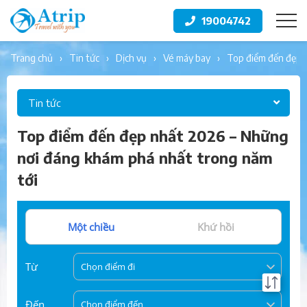
19004742
trang chủ
tin tức
dịch vụ
vé máy bay
top điểm đến đẹp
Tin tức
Top điểm đến đẹp nhất 2026 – Những
nơi đáng khám phá nhất trong năm
tới
Một chiều
Khứ hồi
Từ
Chọn điểm đi
Đến
Chọn điểm đến