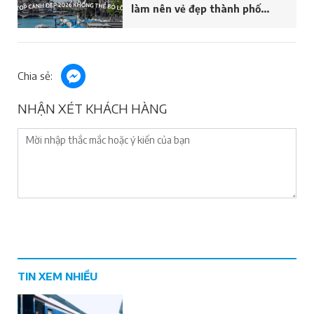
làm nên vẻ đẹp thành phố
Thụy Sĩ
Chia sẻ:
NHẬN XÉT KHÁCH HÀNG
TIN XEM NHIỀU