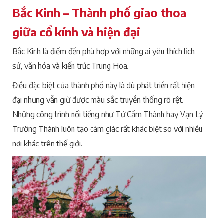
Bắc Kinh – Thành phố giao thoa
giữa cổ kính và hiện đại
Bắc Kinh là điểm đến phù hợp với những ai yêu thích lịch
sử, văn hóa và kiến trúc Trung Hoa.
Điều đặc biệt của thành phố này là dù phát triển rất hiện
đại nhưng vẫn giữ được màu sắc truyền thống rõ rệt.
Những công trình nổi tiếng như Tử Cấm Thành hay Vạn Lý
Trường Thành luôn tạo cảm giác rất khác biệt so với nhiều
nơi khác trên thế giới.