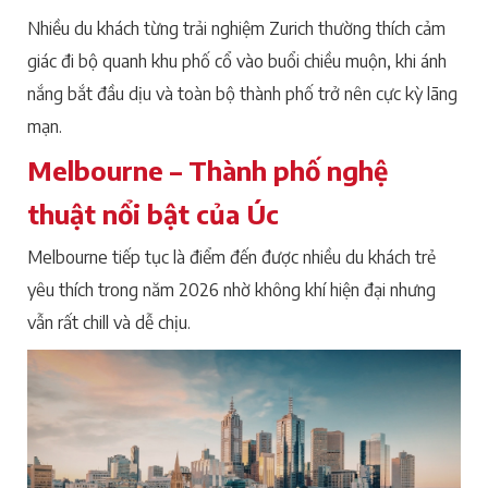
Nhiều du khách từng trải nghiệm Zurich thường thích cảm
giác đi bộ quanh khu phố cổ vào buổi chiều muộn, khi ánh
nắng bắt đầu dịu và toàn bộ thành phố trở nên cực kỳ lãng
mạn.
Melbourne – Thành phố nghệ
thuật nổi bật của Úc
Melbourne tiếp tục là điểm đến được nhiều du khách trẻ
yêu thích trong năm 2026 nhờ không khí hiện đại nhưng
vẫn rất chill và dễ chịu.