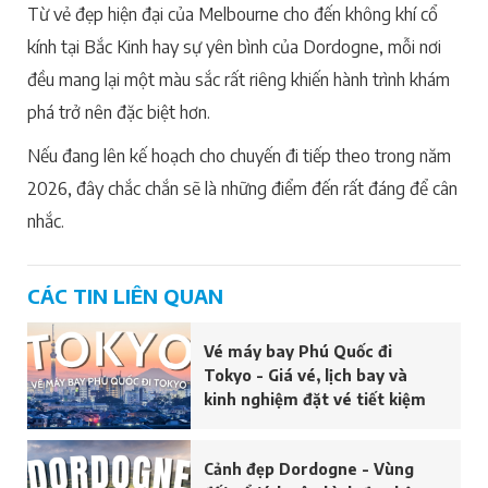
Từ vẻ đẹp hiện đại của Melbourne cho đến không khí cổ
kính tại Bắc Kinh hay sự yên bình của Dordogne, mỗi nơi
đều mang lại một màu sắc rất riêng khiến hành trình khám
phá trở nên đặc biệt hơn.
Nếu đang lên kế hoạch cho chuyến đi tiếp theo trong năm
2026, đây chắc chắn sẽ là những điểm đến rất đáng để cân
nhắc.
CÁC TIN LIÊN QUAN
Vé máy bay Phú Quốc đi
Tokyo - Giá vé, lịch bay và
kinh nghiệm đặt vé tiết kiệm
Cảnh đẹp Dordogne - Vùng