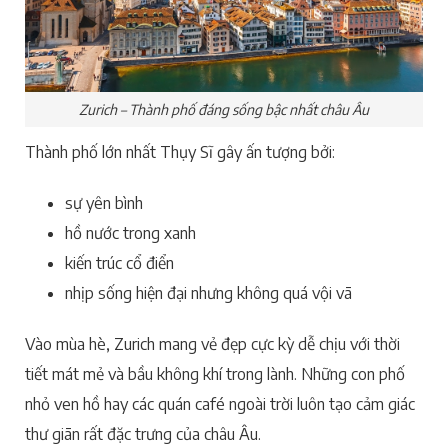
Zurich – Thành phố đáng sống bậc nhất châu Âu
Thành phố lớn nhất Thụy Sĩ gây ấn tượng bởi:
sự yên bình
hồ nước trong xanh
kiến trúc cổ điển
nhịp sống hiện đại nhưng không quá vội vã
Vào mùa hè, Zurich mang vẻ đẹp cực kỳ dễ chịu với thời
tiết mát mẻ và bầu không khí trong lành. Những con phố
nhỏ ven hồ hay các quán café ngoài trời luôn tạo cảm giác
thư giãn rất đặc trưng của châu Âu.