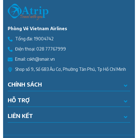
Phòng Vé Vietnam Airlines
Tổng đài:
19004742
Điện thoại:
028 77767999
Email:
cskh@smair.vn
Shop số 9, Số 683 Âu Cơ, Phường Tân Phú, Tp Hồ Chí Minh
CHÍNH SÁCH
HỖ TRỢ
LIÊN KẾT