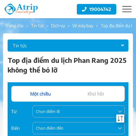
19004742
trang chủ
tin tức
dịch vụ
vé máy bay
top địa điểm du l
Tin tức
Top địa điểm du lịch Phan Rang 2025
không thể bỏ lỡ
Một chiều
Khứ hồi
Từ
Chọn điểm đi
Đến
Chọn điểm đến