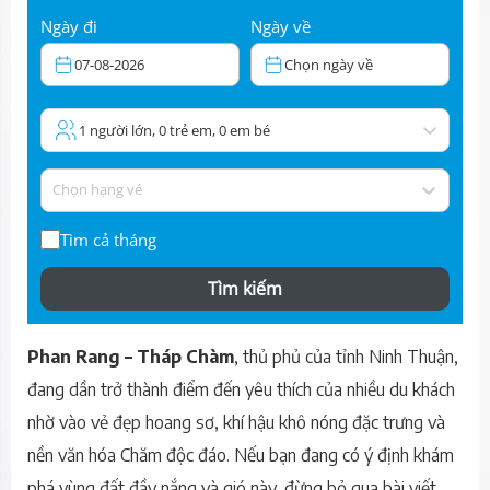
Ngày đi
Ngày về
07-08-2026
Chọn ngày về
1 người lớn, 0 trẻ em, 0 em bé
Chọn hạng vé
Tìm cả tháng
Tìm kiếm
Phan Rang – Tháp Chàm
, thủ phủ của tỉnh Ninh Thuận,
đang dần trở thành điểm đến yêu thích của nhiều du khách
nhờ vào vẻ đẹp hoang sơ, khí hậu khô nóng đặc trưng và
nền văn hóa Chăm độc đáo. Nếu bạn đang có ý định khám
phá vùng đất đầy nắng và gió này, đừng bỏ qua bài viết