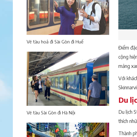
Vé tàu hoả đi Sài Gòn đi Huế
Điểm đặc
cộng hiện
mảng xan
Với khác
Skinnarv
Du lị
Du lịch S
Vé tàu Sài Gòn đi Hà Nội
thích nh
Thành ph