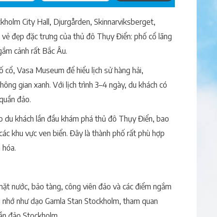
olm City Hall, Djurgården, Skinnarviksberget,
 vẻ đẹp đặc trưng của thủ đô Thụy Điển: phố cổ lãng
gắm cảnh rất Bắc Âu.
ố cổ, Vasa Museum để hiểu lịch sử hàng hải,
ông gian xanh. Với lịch trình 3–4 ngày, du khách có
quần đảo.
o du khách lần đầu khám phá thủ đô Thụy Điển, bao
ác khu vực ven biển. Đây là thành phố rất phù hợp
 hóa.
mặt nước, bảo tàng, công viên đảo và các điểm ngắm
ng nhớ như dạo Gamla Stan Stockholm, tham quan
ần đảo Stockholm.