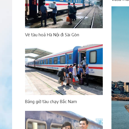
Vé tàu hoả Hà Nội đi Sài Gòn
Bảng giờ tàu chạy Bắc Nam