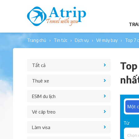
TRA
trang chủ
tin tức
dịch vụ
vé máy bay
top 7
Top
Tất cả
nhấ
Thuê xe
ESIM du lịch
Một c
Vé cáp treo
Từ
Làm visa
Chọn 