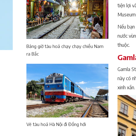
tiện lợi
Museum, 
Nếu bạn 
nước vùn
thuộc.
Bảng giờ tàu hoả chạy chạy chiều Nam
ra Bắc
Gamla
Gamla St
này có n
xinh xắn.
Vé tàu hoả Hà Nội đi Đồng hới