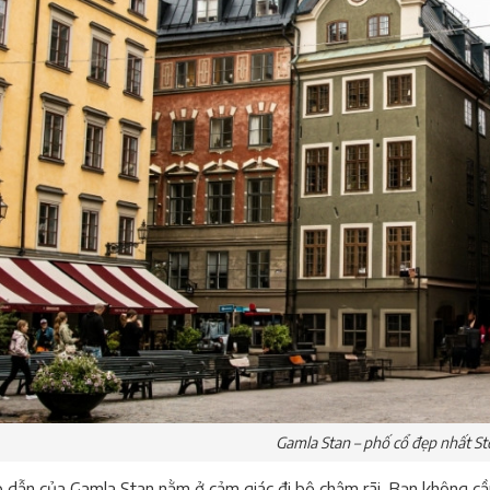
Gamla Stan – phố cổ đẹp nhất S
 dẫn của Gamla Stan nằm ở cảm giác đi bộ chậm rãi. Bạn không cần l