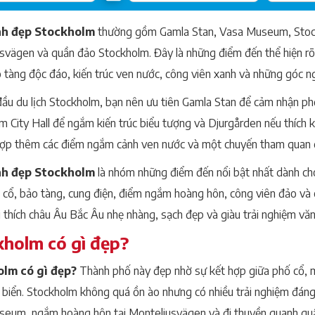
nh đẹp Stockholm
thường gồm Gamla Stan, Vasa Museum, Stockh
svägen và quần đảo Stockholm. Đây là những điểm đến thể hiện rõ
 tàng độc đáo, kiến trúc ven nước, công viên xanh và những góc n
đầu du lịch Stockholm, bạn nên ưu tiên Gamla Stan để cảm nhận ph
 City Hall để ngắm kiến trúc biểu tượng và Djurgården nếu thích kh
hợp thêm các điểm ngắm cảnh ven nước và một chuyến tham quan 
nh đẹp Stockholm
là nhóm những điểm đến nổi bật nhất dành ch
cổ, bảo tàng, cung điện, điểm ngắm hoàng hôn, công viên đảo và c
i thích châu Âu Bắc Âu nhẹ nhàng, sạch đẹp và giàu trải nghiệm văn
holm có gì đẹp?
lm có gì đẹp?
Thành phố này đẹp nhờ sự kết hợp giữa phố cổ, 
 biển. Stockholm không quá ồn ào nhưng có nhiều trải nghiệm đá
eum, ngắm hoàng hôn tại Monteliusvägen và đi thuyền quanh qu