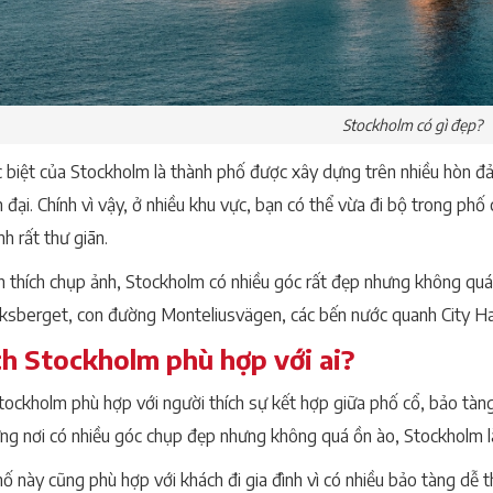
Stockholm có gì đẹp?
 biệt của Stockholm là thành phố được xây dựng trên nhiều hòn đả
 đại. Chính vì vậy, ở nhiều khu vực, bạn có thể vừa đi bộ trong ph
h rất thư giãn.
h thích chụp ảnh, Stockholm có nhiều góc rất đẹp nhưng không quá 
iksberget, con đường Monteliusvägen, các bến nước quanh City Ha
ch Stockholm phù hợp với ai?
tockholm phù hợp với người thích sự kết hợp giữa phố cổ, bảo tàng,
ững nơi có nhiều góc chụp đẹp nhưng không quá ồn ào, Stockholm là
ố này cũng phù hợp với khách đi gia đình vì có nhiều bảo tàng dễ 