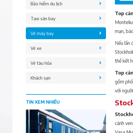
Bảo hiểm du lịch
Top cả
Taxi sân bay
Monteliu
mạn, bảo
Vé máy bay
Nếu lần 
Vé xe
Stockholm
thể kết 
Vé tàu hỏa
Top cả
Khách sạn
gồm phố 
với ngườ
Stock
TIN XEM NHIỀU
Stockho
cảnh ven
Vasa Mus