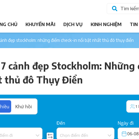
Tìm kiế
NG CHỦ
KHUYẾN MÃI
DỊCH VỤ
KINH NGHIỆM
TIN
 cảnh đẹp stockholm: những điểm check-in nổi bật nhất thủ đô thụy điển
 7 cảnh đẹp Stockholm: Những đ
t thủ đô Thụy Điển
hiều
Khứ hồi
1
Đến
Ngày đi
06-08
điểm đi
Chọn điểm đến