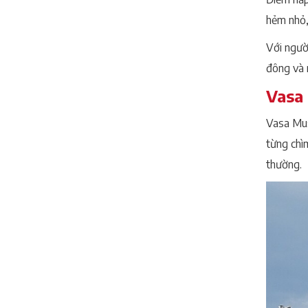
hẻm nhỏ,
Với ngườ
đông và 
Vasa
Vasa Mus
từng chìm
thường.