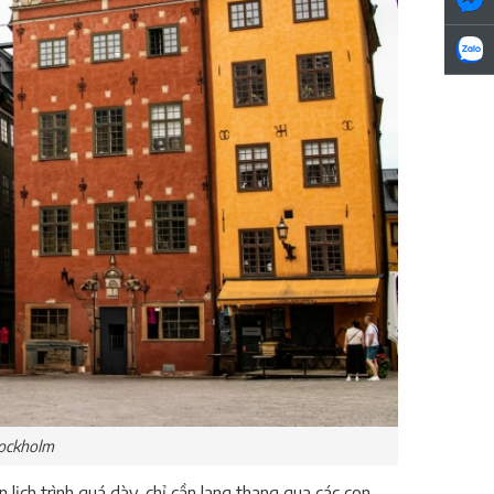
tockholm
ịch trình quá dày, chỉ cần lang thang qua các con