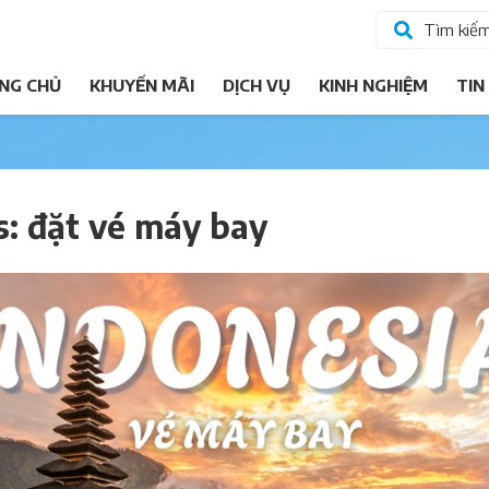
Tìm kiế
NG CHỦ
KHUYẾN MÃI
DỊCH VỤ
KINH NGHIỆM
TIN
s: đặt vé máy bay