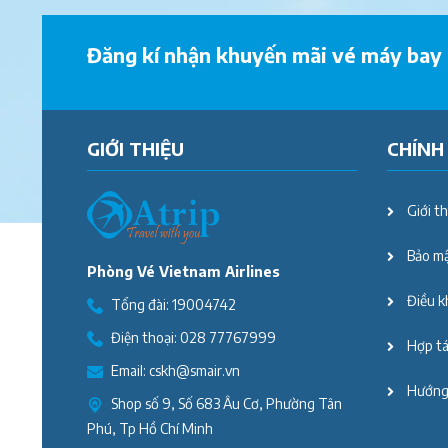
Đăng kí nhận khuyến mãi vé máy bay
GIỚI THIỆU
CHÍNH
Giới th
Bảo mậ
Phòng Vé Vietnam Airlines
Điều k
Tổng đài:
19004742
Điện thoại:
028 77767999
Hợp tác
Email:
cskh@smair.vn
Hướng
Shop số 9, Số 683 Âu Cơ, Phường Tân
Phú, Tp Hồ Chí Minh