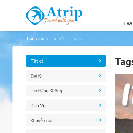
TRA
trang chủ
tin tức
tags
Tag
Tất cả
Đại lý
Tin Hàng Không
Dịch Vụ
Khuyến mãi