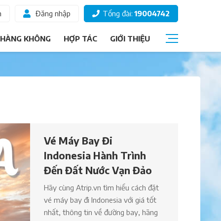
m
Đăng nhập
Tổng đài:
19004742
 HÀNG KHÔNG
HỢP TÁC
GIỚI THIỆU
Câu hỏi thường gặp
Giấy tờ đi máy bay
Các hạng vé
Thông tin hành khách
Vé Máy Bay Đi
Ký gửi hành lý
Indonesia Hành Trình
Chọn ghế ngồi
Đến Đất Nước Vạn Đảo
Hãy cùng Atrip.vn tìm hiểu cách đặt
vé máy bay đi Indonesia với giá tốt
nhất, thông tin về đường bay, hãng