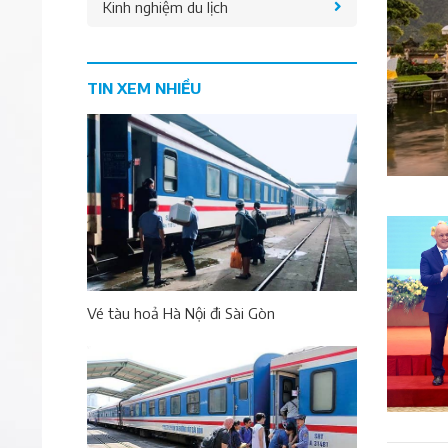
Kinh nghiệm du lịch
TIN XEM NHIỀU
Vé tàu hoả Hà Nội đi Sài Gòn