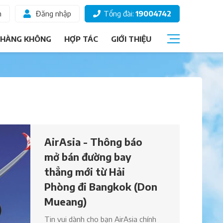
m
Đăng nhập
Tổng đài:
19004742
 HÀNG KHÔNG
HỢP TÁC
GIỚI THIỆU
Câu hỏi thường gặp
Giấy tờ đi máy bay
Các hạng vé
Thông tin hành khách
AirAsia - Thông báo
Ký gửi hành lý
mở bán đường bay
Chọn ghế ngồi
thẳng mới từ Hải
Phòng đi Bangkok (Don
Mueang)
Tin vui dành cho bạn AirAsia chính