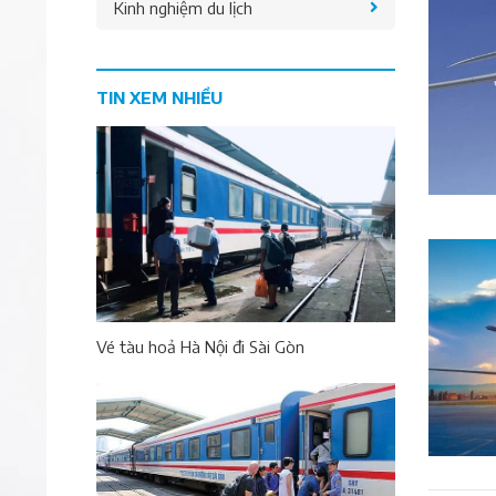
Kinh nghiệm du lịch
TIN XEM NHIỀU
Vé tàu hoả Hà Nội đi Sài Gòn