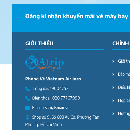
Đăng kí nhận khuyến mãi vé máy bay
GIỚI THIỆU
CHÍNH
Giới th
Bảo mậ
Phòng Vé Vietnam Airlines
Điều k
Tổng đài:
19004742
Điện thoại:
028 77767999
Hợp tác
Email:
cskh@smair.vn
Hướng
Shop số 9, Số 683 Âu Cơ, Phường Tân
Phú, Tp Hồ Chí Minh