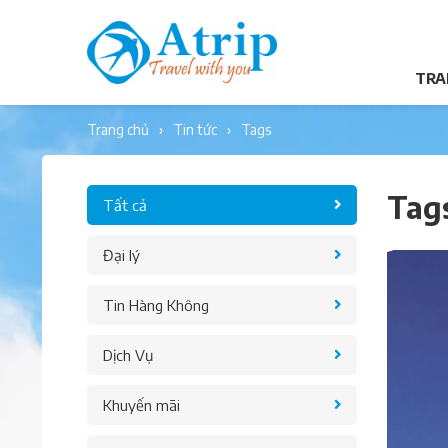
TRA
trang chủ
tin tức
tags
Tag
Tất cả
Đại lý
Tin Hàng Không
Dịch Vụ
Khuyến mãi