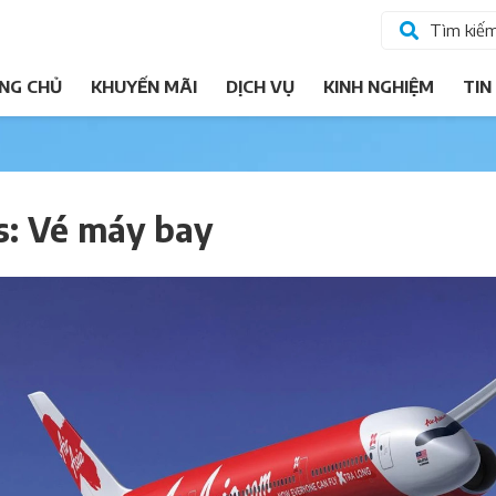
Tìm kiế
NG CHỦ
KHUYẾN MÃI
DỊCH VỤ
KINH NGHIỆM
TIN
s: Vé máy bay