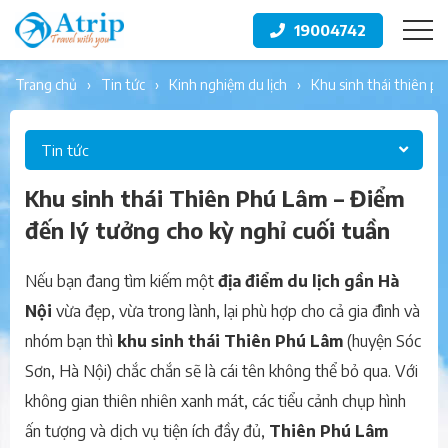
19004742
trang chủ
tin tức
kinh nghiệm du lịch
khu sinh thái thiên p
Tin tức
Khu sinh thái Thiên Phú Lâm – Điểm
đến lý tưởng cho kỳ nghỉ cuối tuần
Nếu bạn đang tìm kiếm một
địa điểm du lịch gần Hà
Nội
vừa đẹp, vừa trong lành, lại phù hợp cho cả gia đình và
nhóm bạn thì
khu sinh thái Thiên Phú Lâm
(huyện Sóc
Sơn, Hà Nội) chắc chắn sẽ là cái tên không thể bỏ qua. Với
không gian thiên nhiên xanh mát, các tiểu cảnh chụp hình
ấn tượng và dịch vụ tiện ích đầy đủ,
Thiên Phú Lâm