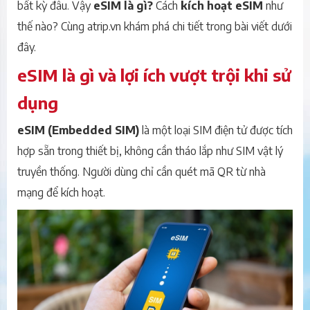
bất kỳ đâu. Vậy
eSIM là gì?
Cách
kích hoạt eSIM
như
thế nào? Cùng atrip.vn khám phá chi tiết trong bài viết dưới
đây.
eSIM là gì và lợi ích vượt trội khi sử
dụng
eSIM (Embedded SIM)
là một loại SIM điện tử được tích
hợp sẵn trong thiết bị, không cần tháo lắp như SIM vật lý
truyền thống. Người dùng chỉ cần quét mã QR từ nhà
mạng để kích hoạt.