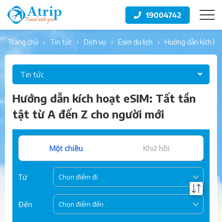
19004742
trang chủ
tin tức
dịch vụ
esim du lịch
hướng dẫn kích ho
Tin tức
Hướng dẫn kích hoạt eSIM: Tất tần
tật từ A đến Z cho người mới
Một chiều
Khứ hồi
Từ
Chọn điểm đi
Đến
Chọn điểm đến