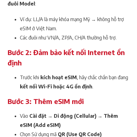
đuôi Model
:
Ví dụ: LL/A là máy khóa mạng Mỹ → không hỗ trợ
eSIM ở Việt Nam.
Các đuôi như VN/A, ZP/A, CH/A thường hỗ trợ.
Bước 2: Đảm bảo kết nối Internet ổn
định
Trước khi
kích hoạt eSIM
, hãy chắc chắn bạn đang
kết nối Wi-Fi hoặc 4G ổn định
.
Bước 3: Thêm eSIM mới
Vào
Cài đặt → Di động (Cellular) → Thêm
eSIM (Add eSIM)
Chọn Sử dụng mã
QR (Use QR Code)