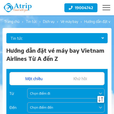
19004742
trang chủ
tin tức
dịch vụ
vé máy bay
hướng dẫn đặt vé 
Tin tức
Hướng dẫn đặt vé máy bay Vietnam
Airlines Từ A đến Z
Một chiều
Khứ hồi
Từ
Chọn điểm đi
Đến
Chọn điểm đến