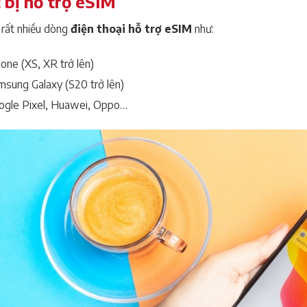
 bị hỗ trợ eSIM
 rất nhiều dòng
điện thoại hỗ trợ eSIM
như:
one (XS, XR trở lên)
msung Galaxy (S20 trở lên)
ogle Pixel, Huawei, Oppo…