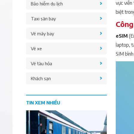
vực viễn
Bảo hiểm du lịch
biệt tro
Taxi sân bay
Công 
Vé máy bay
eSIM
(E
laptop, 
Vé xe
SIM bình
Vé tàu hỏa
Khách sạn
TIN XEM NHIỀU