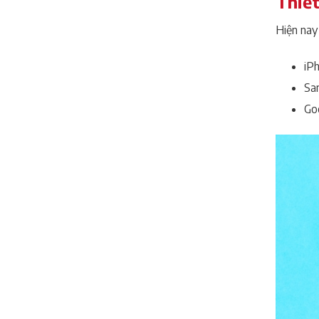
Thiết
Hiện nay
iPh
Sa
Go