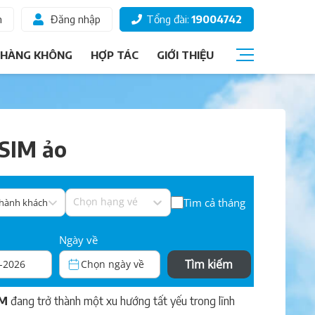
m
Đăng nhập
Tổng đài:
19004742
 HÀNG KHÔNG
HỢP TÁC
GIỚI THIỆU
Câu hỏi thường gặp
Giấy tờ đi máy bay
 SIM ảo
Các hạng vé
Thông tin hành khách
Chọn hạng vé
Tìm cả tháng
 hành khách
Ký gửi hành lý
Chọn ghế ngồi
Ngày về
Tìm kiếm
-2026
Chọn ngày về
IM
đang trở thành một xu hướng tất yếu trong lĩnh