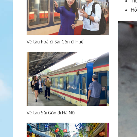
Tiế
Hỗ 
Vé tàu hoả đi Sài Gòn đi Huế
Vé tàu Sài Gòn đi Hà Nội