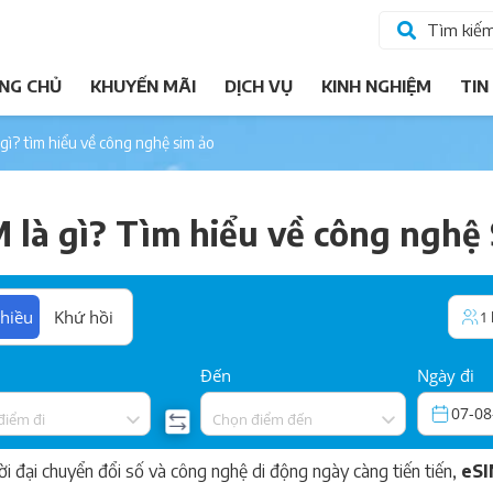
Tìm kiế
NG CHỦ
KHUYẾN MÃI
DỊCH VỤ
KINH NGHIỆM
TIN
à gì? tìm hiểu về công nghệ sim ảo
 là gì? Tìm hiểu về công nghệ
hiều
Khứ hồi
1
Đến
Ngày đi
07-08
điểm đi
Chọn điểm đến
ời đại chuyển đổi số và công nghệ di động ngày càng tiến tiến,
eS