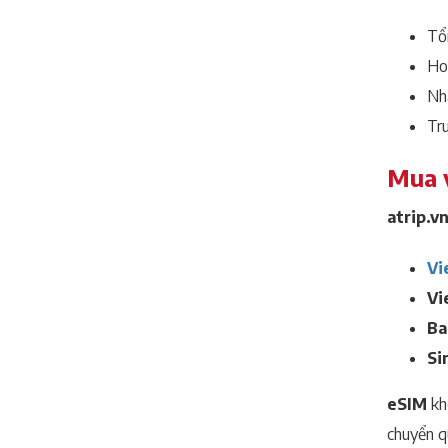
Tổ
Ho
Nhậ
Tru
Mua v
atrip.v
Vi
Vi
Ba
Si
eSIM
khô
chuyển q