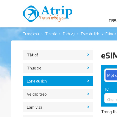
TRA
trang chủ
tin tức
dịch vụ
esim du lịch
esim l
eSIM
Tất cả
Thuê xe
Một c
ESIM du lịch
Từ
Vé cáp treo
Chọn 
Làm visa
Trong th