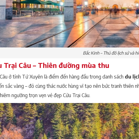
Bắc Kinh – Thủ đô lịch sử và hi
u Trại Câu – Thiên đường mùa thu
 Câu ở tỉnh Tứ Xuyên là điểm đến hàng đầu trong danh sách
du lị
ển sắc vàng – đỏ cùng thác nước hùng vĩ tạo nên bức tranh thiên n
hiêm ngưỡng trọn vẹn vẻ đẹp Cửu Trại Câu.