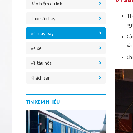
Bảo hiểm du lịch
Thờ
Taxi sân bay
ngh
Vé máy bay
Cản
và
Vé xe
Chi
Vé tàu hỏa
Khách sạn
TIN XEM NHIỀU