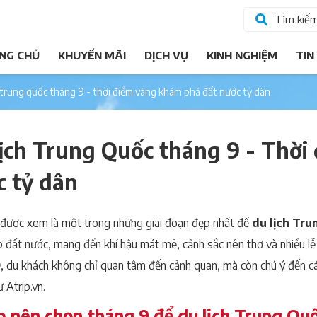
Tìm kiế
NG CHỦ
KHUYẾN MÃI
DỊCH VỤ
KINH NGHIỆM
TIN
ch trung quốc tháng 9 - thời điểm vàng khám phá đất nước tỷ dân
lịch Trung Quốc tháng 9 - Thời
c tỷ dân
được xem là một trong những giai đoạn đẹp nhất để
du lịch Tr
p đất nước, mang đến khí hậu mát mẻ, cảnh sắc nên thơ và nhiều lễ 
9
, du khách không chỉ quan tâm đến cảnh quan, mà còn chú ý đến c
ư Atrip.vn.
o nên chọn tháng 9 để du lịch Trung Qu