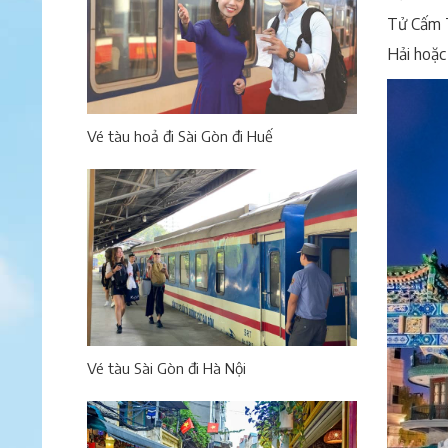
Tử Cấm T
Hải hoặc
Vé tàu hoả đi Sài Gòn đi Huế
Vé tàu Sài Gòn đi Hà Nội