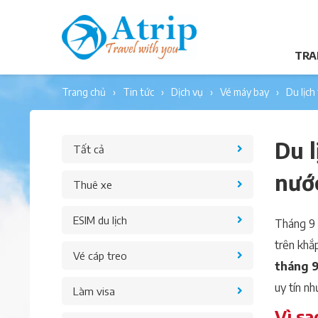
TRA
trang chủ
tin tức
dịch vụ
vé máy bay
du lị
Du 
Tất cả
nướ
Thuê xe
ESIM du lịch
Tháng 9 
trên khắ
Vé cáp treo
tháng 
uy tín nh
Làm visa
Vì sa