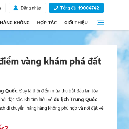
m
Đăng nhập
Tổng đài:
19004742
 HÀNG KHÔNG
HỢP TÁC
GIỚI THIỆU
Câu hỏi thường gặp
Giấy tờ đi máy bay
 điểm vàng khám phá đất
Các hạng vé
Thông tin hành khách
Ký gửi hành lý
ung Quốc
. Đây là thời điểm mùa thu bắt đầu lan tỏa
Chọn ghế ngồi
hội đặc sắc. Khi tìm hiểu về
du lịch Trung Quốc
ách di chuyển, hãng hàng không phù hợp và nơi đặt vé
ốc?