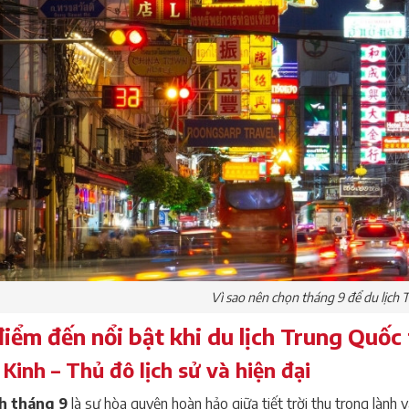
Vì sao nên chọn tháng 9 để du lịch
iểm đến nổi bật khi du lịch Trung Quốc
 Kinh – Thủ đô lịch sử và hiện đại
h tháng 9
là sự hòa quyện hoàn hảo giữa tiết trời thu trong lành