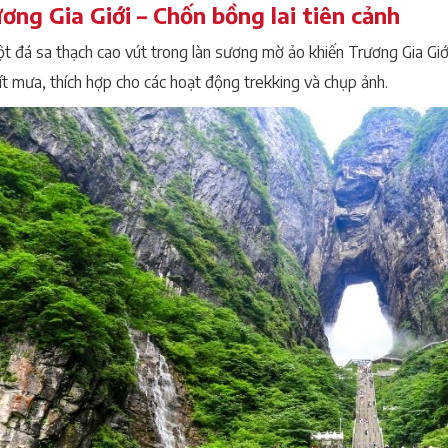
ương Gia Giới – Chốn bồng lai tiên cảnh
t đá sa thạch cao vút trong làn sương mờ ảo khiến Trương Gia Giới
ít mưa, thích hợp cho các hoạt động trekking và chụp ảnh.