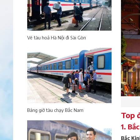
Vé tàu hoả Hà Nội đi Sài Gòn
Bảng giờ tàu chạy Bắc Nam
Top đ
1. Bắc
Bắc Kin