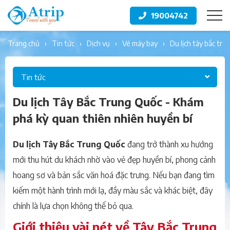
19004742
trang chủ
tin tức
dịch vụ
vé máy bay
du lịch tây bắc t
Tin tức
Du lịch Tây Bắc Trung Quốc - Khám
phá kỳ quan thiên nhiên huyền bí
Du lịch Tây Bắc Trung Quốc
đang trở thành xu hướng
mới thu hút du khách nhờ vào vẻ đẹp huyền bí, phong cảnh
hoang sơ và bản sắc văn hoá đặc trưng. Nếu bạn đang tìm
kiếm một hành trình mới lạ, đầy màu sắc và khác biệt, đây
chính là lựa chọn không thể bỏ qua.
Giới thiệu vài nét về Tây Bắc Trung