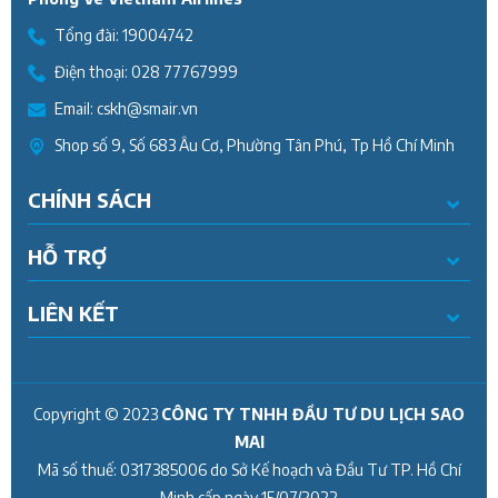
Tổng đài:
19004742
Điện thoại:
028 77767999
Email:
cskh@smair.vn
Shop số 9, Số 683 Âu Cơ, Phường Tân Phú, Tp Hồ Chí Minh
CHÍNH SÁCH
HỖ TRỢ
LIÊN KẾT
Copyright © 2023
CÔNG TY TNHH ĐẦU TƯ DU LỊCH SAO
MAI
Mã số thuế:
0317385006
do Sở Kế hoạch và Đầu Tư TP. Hồ Chí
Minh cấp ngày
15/07/2022