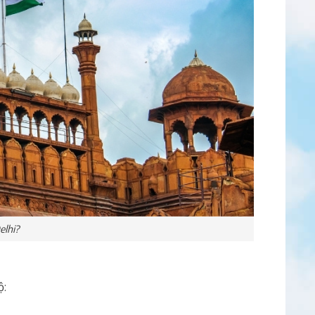
elhi?
ộ: