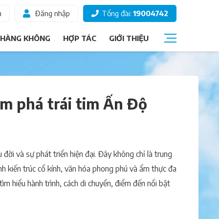
m
Đăng nhập
Tổng đài:
19004742
 HÀNG KHÔNG
HỢP TÁC
GIỚI THIỆU
Câu hỏi thường gặp
Giấy tờ đi máy bay
ám phá trái tim Ấn Độ
Các hạng vé
Thông tin hành khách
Ký gửi hành lý
đời và sự phát triển hiện đại. Đây không chỉ là trung
Chọn ghế ngồi
ình kiến trúc cổ kính, văn hóa phong phú và ẩm thực đa
tìm hiểu hành trình, cách di chuyển, điểm đến nổi bật