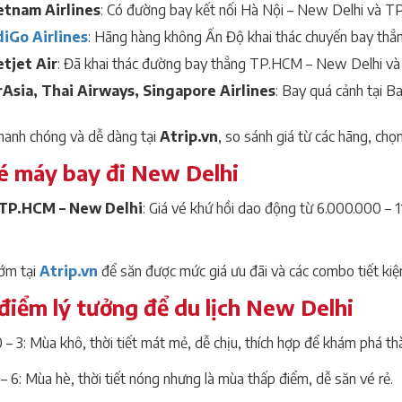
etnam Airlines
: Có đường bay kết nối Hà Nội – New Delhi và 
diGo Airlines
: Hãng hàng không Ấn Độ khai thác chuyến bay thẳng
etjet Air
: Đã khai thác đường bay thẳng TP.HCM – New Delhi và
rAsia, Thai Airways, Singapore Airlines
: Bay quá cảnh tại B
hanh chóng và dễ dàng tại
Atrip.vn
, so sánh giá từ các hãng, ch
é máy bay đi New Delhi
/TP.HCM – New Delhi
: Giá vé khứ hồi dao động từ 6.000.000 – 
ớm tại
Atrip.vn
để săn được mức giá ưu đãi và các combo tiết kiệ
điểm lý tưởng để du lịch New Delhi
 – 3: Mùa khô, thời tiết mát mẻ, dễ chịu, thích hợp để khám phá th
– 6: Mùa hè, thời tiết nóng nhưng là mùa thấp điểm, dễ săn vé rẻ.