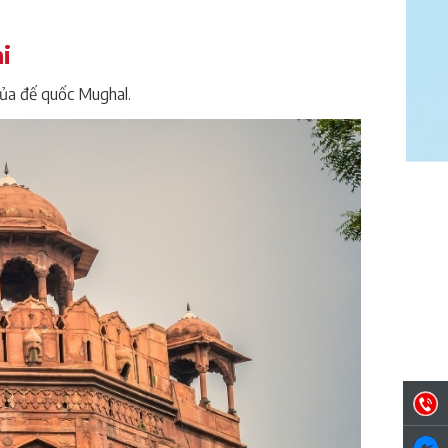
i
của đế quốc Mughal.