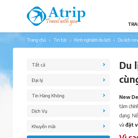
TRA
trang chủ
tin tức
kinh nghiệm du lịch
du lịch n
Du l
Tất cả
cùng
Đại lý
Tin Hàng Không
New De
tâm chính
Dịch Vụ
dạng. Nế
và
đặt v
Khuyến mãi
Vì sa