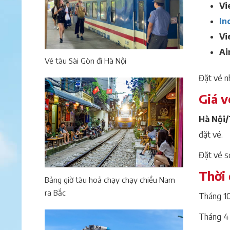
Vi
In
Vi
Ai
Vé tàu Sài Gòn đi Hà Nội
Đặt vé n
Giá v
Hà Nội
đặt vé.
Đặt vé s
Thời 
Bảng giờ tàu hoả chạy chạy chiều Nam
ra Bắc
Tháng 10
Tháng 4 