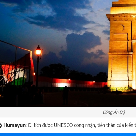
Cổng Ấn Độ
ộ Humayun
: Di tích được UNESCO công nhận, tiền thân của kiến t