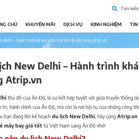
Tìm kiế
NG CHỦ
KHUYẾN MÃI
DỊCH VỤ
KINH NGHIỆM
TIN
ew delhi – hành trình khám phá trái tim ấn độ cùng atrip.vn
ịch New Delhi – Hành trình kh
 Atrip.vn
lhi
thủ đô của Ấn Độ, là sự kết hợp tuyệt vời giữa truyền thống lâu 
 trị, hành chính của Ấn Độ, mà còn là nơi hội tụ của những công tr
u bạn đang lên kế hoạch
du lịch New Delhi
, hãy cùng
Atrip.vn
é máy bay giá tốt
từ Việt Nam sang Ấn Độ nhé!
o nên du lịch New Delhi?