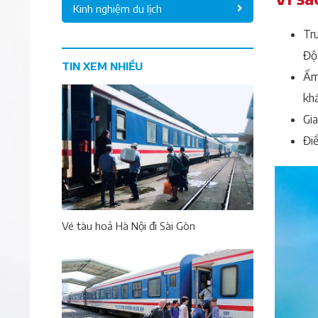
Kinh nghiệm du lịch
Tr
Độ
TIN XEM NHIỀU
Ẩm
khá
Gia
Điể
Vé tàu hoả Hà Nội đi Sài Gòn