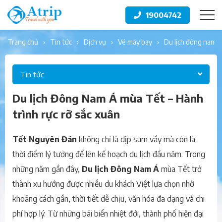
19004742
trang chủ
tin tức
dịch vụ
vé máy bay
du lịch đông nam á
Tin tức
Du lịch Đông Nam Á mùa Tết – Hành
trình rực rỡ sắc xuân
Tết Nguyên Đán
không chỉ là dịp sum vầy mà còn là
thời điểm lý tưởng để lên kế hoạch du lịch đầu năm. Trong
những năm gần đây,
Du lịch Đông Nam Á
mùa Tết trở
thành xu hướng được nhiều du khách Việt lựa chọn nhờ
khoảng cách gần, thời tiết dễ chịu, văn hóa đa dạng và chi
phí hợp lý. Từ những bãi biển nhiệt đới, thành phố hiện đại