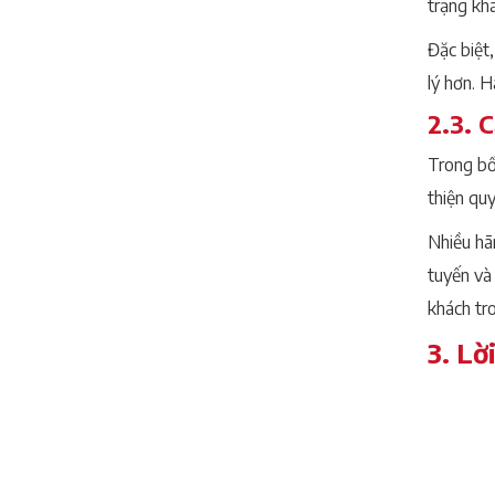
trạng kh
Đặc biệt,
lý hơn. 
2.3. 
Trong bố
thiện quy
Nhiều hã
tuyến và
khách tro
3. Lờ