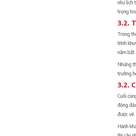
như lịch
trọng tro
3.2. 
Trong th
trình kh
nắm bắt 
Những th
trường h
3.2. 
Cuối cùn
đông đảo
được vé.
Hành khá
thì cân 