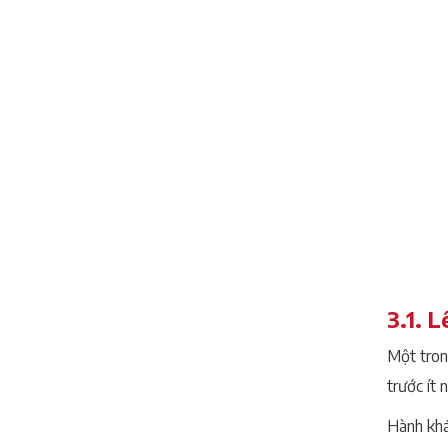
3.1. L
Một tron
trước ít 
Hành khá