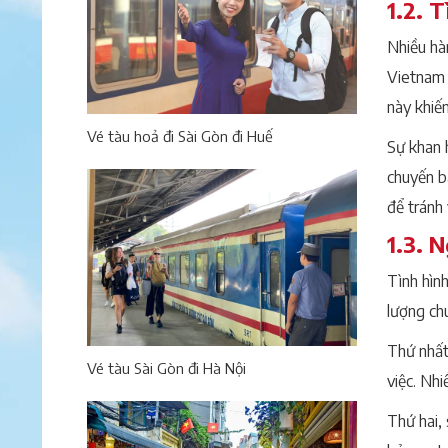
1.2. 
Nhiều hà
Vietnam 
này khiến
Vé tàu hoả đi Sài Gòn đi Huế
Sự khan 
chuyến b
để tránh 
1.3. 
Tình hìn
lượng ch
Thứ nhất,
Vé tàu Sài Gòn đi Hà Nội
việc. Nh
Thứ hai,