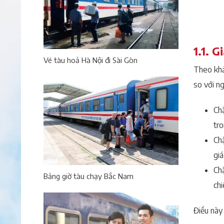
1.1. 
Vé tàu hoả Hà Nội đi Sài Gòn
Theo khả
so với n
Chặ
tro
Chặ
giá
Ch
Bảng giờ tàu chạy Bắc Nam
chi
Điều này 