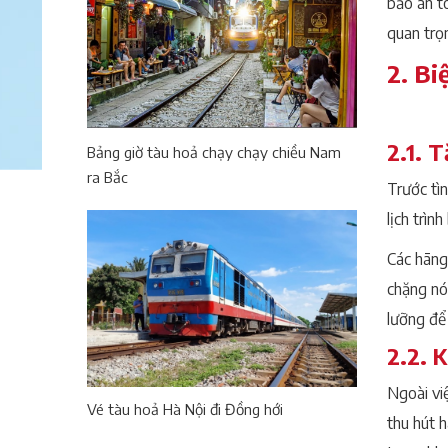
bảo an t
quan trọ
2. Bi
2.1. 
Bảng giờ tàu hoả chạy chạy chiều Nam
ra Bắc
Trước tì
lịch trì
Các hãng
chặng nó
lưỡng để
2.2. 
Ngoài vi
Vé tàu hoả Hà Nội đi Đồng hới
thu hút 