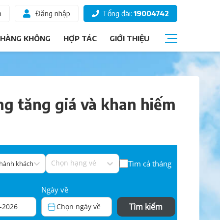
m
Đăng nhập
Tổng đài:
19004742
 HÀNG KHÔNG
HỢP TÁC
GIỚI THIỆU
Câu hỏi thường gặp
Giấy tờ đi máy bay
ng tăng giá và khan hiếm
Các hạng vé
Thông tin hành khách
Ký gửi hành lý
Chọn ghế ngồi
Chọn hạng vé
Tìm cả tháng
 hành khách
Ngày về
Tìm kiếm
-2026
Chọn ngày về