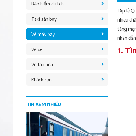
Bảo hiểm du lịch
Dịp lễ Q
Taxi sân bay
nhiều ch
tăng mạnh
Vé máy bay
nhân dẫn
1. Tì
Vé xe
Vé tàu hỏa
Khách sạn
TIN XEM NHIỀU