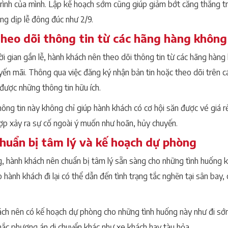
 trình của mình. Lập kế hoạch sớm cũng giúp giảm bớt căng thẳng tr
ng dịp lễ đông đúc như 2/9.
Theo dõi thông tin từ các hãng hàng không
ời gian gần lễ, hành khách nên theo dõi thông tin từ các hãng hàng
uyến mãi. Thông qua việc đăng ký nhận bản tin hoặc theo dõi trên 
được những thông tin hữu ích.
ông tin này không chỉ giúp hành khách có cơ hội săn được vé giá r
ợp xảy ra sự cố ngoài ý muốn như hoãn, hủy chuyến.
Chuẩn bị tâm lý và kế hoạch dự phòng
g, hành khách nên chuẩn bị tâm lý sẵn sàng cho những tình huống 
 hành khách đi lại có thể dẫn đến tình trạng tắc nghẽn tại sân bay
ch nên có kế hoạch dự phòng cho những tình huống này như đi sớ
nhắc phương án di chuyển khác như xe khách hay tàu hỏa.