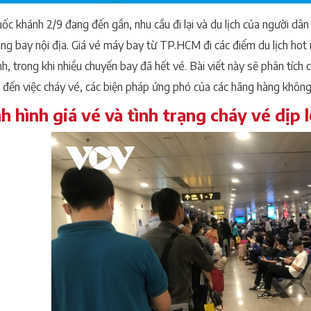
uốc khánh 2/9 đang đến gần, nhu cầu đi lại và du lịch của người dâ
ặng bay nội địa. Giá vé máy bay từ TP.HCM đi các điểm du lịch h
, trong khi nhiều chuyến bay đã hết vé. Bài viết này sẽ phân tích c
 đến việc cháy vé, các biện pháp ứng phó của các hãng hàng không
nh hình giá vé và tình trạng cháy vé dịp l