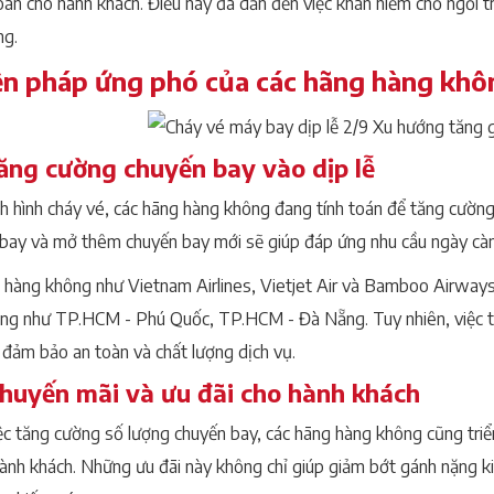
oàn cho hành khách. Điều này đã dẫn đến việc khan hiếm chỗ ngồi tr
ng.
ện pháp ứng phó của các hãng hàng khô
Tăng cường chuyến bay vào dịp lễ
nh hình cháy vé, các hãng hàng không đang tính toán để tăng cường 
nh bay và mở thêm chuyến bay mới sẽ giúp đáp ứng nhu cầu ngày cà
 hàng không như Vietnam Airlines, Vietjet Air và Bamboo Airway
ng như TP.HCM - Phú Quốc, TP.HCM - Đà Nẵng. Tuy nhiên, việc t
 đảm bảo an toàn và chất lượng dịch vụ.
Khuyến mãi và ưu đãi cho hành khách
ệc tăng cường số lượng chuyến bay, các hãng hàng không cũng triể
hành khách. Những ưu đãi này không chỉ giúp giảm bớt gánh nặng ki