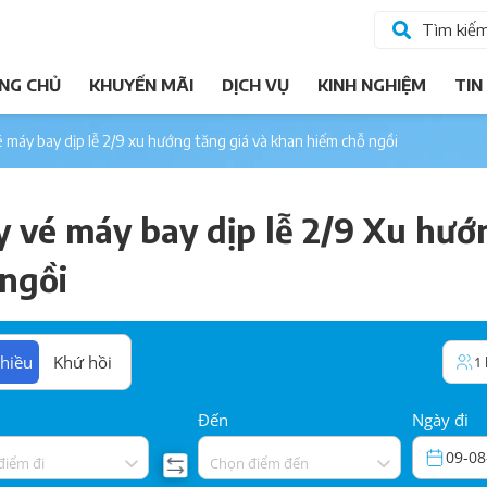
Tìm kiế
NG CHỦ
KHUYẾN MÃI
DỊCH VỤ
KINH NGHIỆM
TIN
é máy bay dịp lễ 2/9 xu hướng tăng giá và khan hiếm chỗ ngồi
 vé máy bay dịp lễ 2/9 Xu hướ
 ngồi
hiều
Khứ hồi
1
Đến
Ngày đi
09-08
điểm đi
Chọn điểm đến