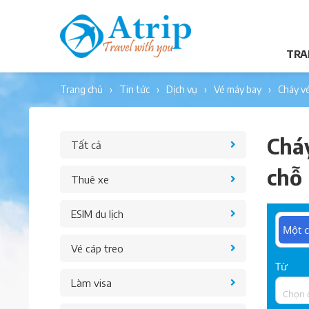
TRA
trang chủ
tin tức
dịch vụ
vé máy bay
cháy v
Cháy
Tất cả
chỗ
Thuê xe
ESIM du lịch
Một c
Vé cáp treo
Từ
Làm visa
Chọn 