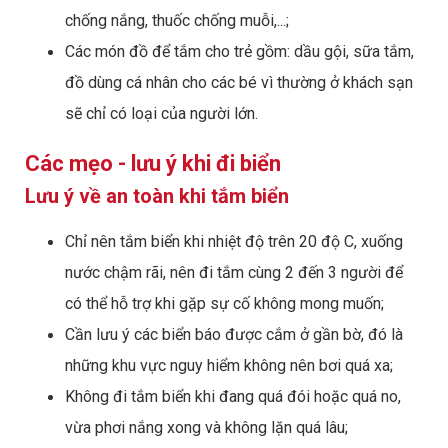
chống nắng, thuốc chống muỗi,...;
Các món đồ để tắm cho trẻ gồm: dầu gội, sữa tắm,
đồ dùng cá nhân cho các bé vì thường ở khách sạn
sẽ chỉ có loại của người lớn.
Các mẹo - lưu ý khi đi biển
Lưu ý về an toàn khi tắm biển
Chỉ nên tắm biển khi nhiệt độ trên 20 độ C, xuống
nước chậm rãi, nên đi tắm cùng 2 đến 3 người để
có thể hỗ trợ khi gặp sự cố không mong muốn;
Cần lưu ý các biển báo được cắm ở gần bờ, đó là
những khu vực nguy hiểm không nên bơi quá xa;
Không đi tắm biển khi đang quá đói hoặc quá no,
vừa phơi nắng xong và không lặn quá lâu;