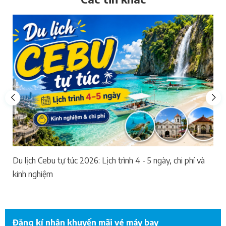
Du lịch Cebu tự túc 2026: Lịch trình 4 - 5 ngày, chi phí và
kinh nghiệm
Đăng kí nhận khuyến mãi vé máy bay