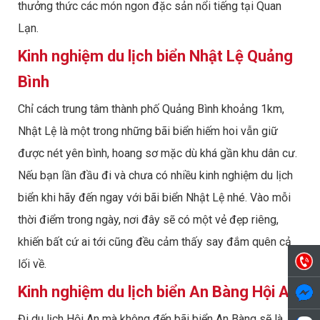
thưởng thức các món ngon đặc sản nổi tiếng tại Quan
Lạn.
Kinh nghiệm du lịch biển Nhật Lệ Quảng
Bình
Chỉ cách trung tâm thành phố Quảng Bình khoảng 1km,
Nhật Lệ là một trong những bãi biển hiếm hoi vẫn giữ
được nét yên bình, hoang sơ mặc dù khá gần khu dân cư.
Nếu bạn lần đầu đi và chưa có nhiều kinh nghiệm du lịch
biển khi hãy đến ngay với bãi biển Nhật Lệ nhé. Vào mỗi
thời điểm trong ngày, nơi đây sẽ có một vẻ đẹp riêng,
khiến bất cứ ai tới cũng đều cảm thấy say đắm quên cả
lối về.
Kinh nghiệm du lịch biển An Bàng Hội An
Đi du lịch Hội An mà không đến bãi biển An Bàng sẽ là