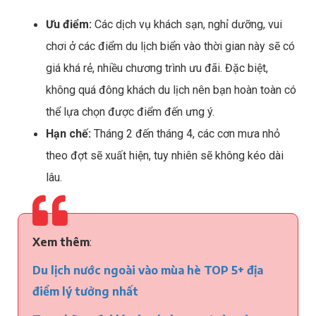
Ưu điểm:
Các dịch vụ khách sạn, nghỉ dưỡng, vui
chơi ở các điểm du lịch biển vào thời gian này sẽ có
giá khá rẻ, nhiều chương trình ưu đãi. Đặc biệt,
không quá đông khách du lịch nên bạn hoàn toàn có
thể lựa chọn được điểm đến ưng ý.
Hạn chế:
Tháng 2 đến tháng 4, các cơn mưa nhỏ
theo đợt sẽ xuất hiện, tuy nhiên sẽ không kéo dài
lâu.
Xem thêm
:
Du lịch nước ngoài vào mùa hè TOP 5+ địa
điểm lý tưởng nhất