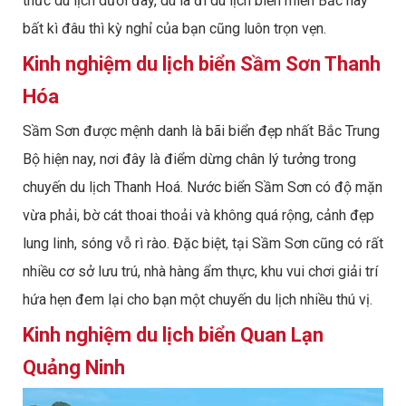
thức du lịch dưới đây, dù là đi du lịch biển miền Bắc hay
bất kì đâu thì kỳ nghỉ của bạn cũng luôn trọn vẹn.
Kinh nghiệm du lịch biển Sầm Sơn Thanh
Hóa
Sầm Sơn được mệnh danh là bãi biển đẹp nhất Bắc Trung
Bộ hiện nay, nơi đây là điểm dừng chân lý tưởng trong
chuyến du lịch Thanh Hoá. Nước biển Sầm Sơn có độ mặn
vừa phải, bờ cát thoai thoải và không quá rộng, cảnh đẹp
lung linh, sóng vỗ rì rào. Đặc biệt, tại Sầm Sơn cũng có rất
nhiều cơ sở lưu trú, nhà hàng ẩm thực, khu vui chơi giải trí
hứa hẹn đem lại cho bạn một chuyến du lịch nhiều thú vị.
Kinh nghiệm du lịch biển Quan Lạn
Quảng Ninh