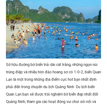
Sở hữu đường bờ biển trải dài cát trắng, những ngọn núi
trùng điệp và nhiều hòn đảo hoang sơ có 1-0-2, biển Quan
Lạn là một trong những địa điểm cực hot bạn nhất định
phải đến trong chuyến du lịch Quảng Ninh. Du lịch biển
Quan Lạn bạn sẽ được trải nghiệm bờ biển đẹp nhất đất
Quảng Ninh, tham gia các hoạt động vui chơi sôi nổi và