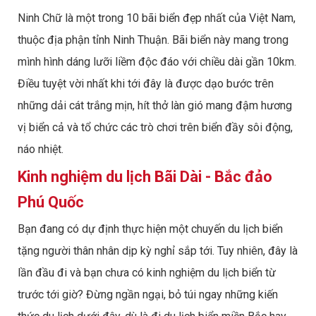
Ninh Chữ là một trong 10 bãi biển đẹp nhất của Việt Nam,
thuộc địa phận tỉnh Ninh Thuận. Bãi biển này mang trong
mình hình dáng lưỡi liềm độc đáo với chiều dài gần 10km.
Điều tuyệt vời nhất khi tới đây là được dạo bước trên
những dải cát trắng mịn, hít thở làn gió mang đậm hương
vị biển cả và tổ chức các trò chơi trên biển đầy sôi động,
náo nhiệt.
Kinh nghiệm du lịch Bãi Dài - Bắc đảo
Phú Quốc
Bạn đang có dự định thực hiện một chuyến du lịch biển
tặng người thân nhân dịp kỳ nghỉ sắp tới. Tuy nhiên, đây là
lần đầu đi và bạn chưa có kinh nghiệm du lịch biển từ
trước tới giờ? Đừng ngần ngại, bỏ túi ngay những kiến