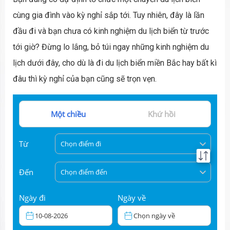
cùng gia đình vào kỳ nghỉ sắp tới. Tuy nhiên, đây là lần
đầu đi và bạn chưa có kinh nghiệm du lịch biển từ trước
tới giờ? Đừng lo lắng, bỏ túi ngay những kinh nghiệm du
lịch dưới đây, cho dù là đi du lịch biển miền Bắc hay bất kì
đâu thì kỳ nghỉ của bạn cũng sẽ trọn vẹn.
Một chiều
Khứ hồi
Từ
Chọn điểm đi
Đến
Chọn điểm đến
Ngày đi
Ngày về
10-08-2026
Chọn ngày về